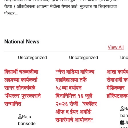
येत्या ९ ऑक्टोबरला आपल्या भेटीला येणार आहे. नुकताच या चित्रपटाचा
पोस्टर…
National News
View All
Uncategorized
Uncategorized
Unc
विद्यार्थी चळवळीचा
*नेस वाडिया वाणिज्य
आशा कार्यकर्
लढवय्या कार्यकर्ता
महाविद्यालया तर्फे
सेवाभावी का
सागर सोनकांबळे
५८व्या वर्धापन
मेडिकव्हर
‘पॅंथरत्न’ पुरस्काराने
दिनानिमित्त १६ जुलै
हॉस्पिटलक
सन्मानित
२०२६ रोजी ‘स्कॉलर
R
ऑफ द ईयर अवॉर्ड’
ban
Raju
समारंभाचे आयोजन*
J
bansode