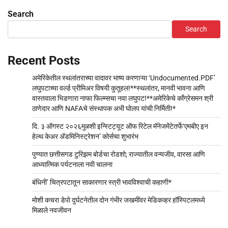
pagination
Search
Search
Recent Posts
अमेरिकेतील स्थलांतराच्या वादावर भाष्य करणाऱ्या ‘Undocumented.PDF’
लघुपटाच्या वर्ल्ड प्रीमिअर विषयी कुतूहल!**स्थलांतर, मानवी भावना आणि
वास्तवाला भिडणारा नाफा फिल्म्सचा नवा लघुपट!**अमेरिकेचे काँग्रेसमन श्री
ठाणेदार आणि NAFAचे संस्थापक अभी घोलप यांची निर्मिती!*
दि. ३ ऑगस्ट २०२६मुळशी इन्स्टिट्यूट ऑफ रिटेल मॅनेजमेंटेतर्फे‘एमबीए इन
हेल्थ केअर अ‍ॅडमिनिस्ट्रेशन’ कोर्सचा शुभारंभ
पुण्यात छत्तीसगड टुरिझम बोर्डचा रोडशो; राज्यातील वन्यजीव, वारसा आणि
आध्यात्मिक पर्यटनाला नवी चालना
बंधिनी’ चित्रपटातून साकारणार स्त्री भावविश्वाची कहाणी*
मोशी कचरा डेपो दुर्घटनेतील दोन गंभीर जखमींवर मेडिकव्हर हॉस्पिटलमध्ये
मिळाले नवजीवन