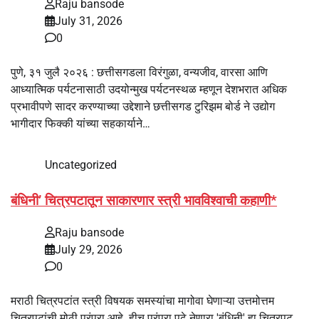
Raju bansode
July 31, 2026
0
पुणे, ३१ जुलै २०२६ : छत्तीसगडला विरंगुळा, वन्यजीव, वारसा आणि
आध्यात्मिक पर्यटनासाठी उदयोन्मुख पर्यटनस्थळ म्हणून देशभरात अधिक
प्रभावीपणे सादर करण्याच्या उद्देशाने छत्तीसगड टुरिझम बोर्ड ने उद्योग
भागीदार फिक्की यांच्या सहकार्याने…
Uncategorized
बंधिनी’ चित्रपटातून साकारणार स्त्री भावविश्वाची कहाणी*
Raju bansode
July 29, 2026
0
मराठी चित्रपटांत स्त्री विषयक समस्यांचा मागोवा घेणाऱ्या उत्तमोत्तम
चित्रपटांची मोठी परंपरा आहे. हीच परंपरा पुढे नेणारा 'बंधिनी' हा चित्रपट