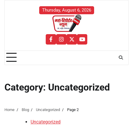
Skip
to
Thursday, August 6, 2026
content
facebook
instagram
twitter
youtube
Category:
Uncategorized
Home
Blog
Uncategorized
Page 2
Uncategorized