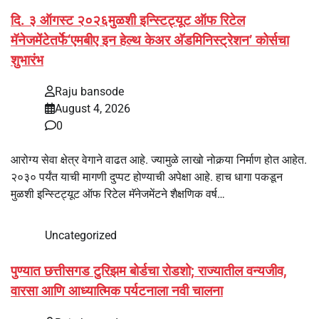
दि. ३ ऑगस्ट २०२६मुळशी इन्स्टिट्यूट ऑफ रिटेल
मॅनेजमेंटेतर्फे‘एमबीए इन हेल्थ केअर अ‍ॅडमिनिस्ट्रेशन’ कोर्सचा
शुभारंभ
Raju bansode
August 4, 2026
0
आरोग्य सेवा क्षेत्र वेगाने वाढत आहे. ज्यामुळे लाखो नोकर्‍या निर्माण होत आहेत.
२०३० पर्यंत याची मागणी दुप्पट होण्याची अपेक्षा आहे. हाच धागा पकडून
मुळशी इन्स्टिट्यूट ऑफ रिटेल मॅनेजमेंटने शैक्षणिक वर्ष…
Uncategorized
पुण्यात छत्तीसगड टुरिझम बोर्डचा रोडशो; राज्यातील वन्यजीव,
वारसा आणि आध्यात्मिक पर्यटनाला नवी चालना