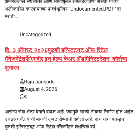
अमेरिकेतील स्थलांतर आणि सीमाशुल्क अंमलबजावणी संस्था यांच्या
अलीकडील कारवायांच्या पार्श्वभूमीवर "Undocumented.PDF" हा
मराठी…
Uncategorized
दि. ३ ऑगस्ट २०२६मुळशी इन्स्टिट्यूट ऑफ रिटेल
मॅनेजमेंटेतर्फे‘एमबीए इन हेल्थ केअर अ‍ॅडमिनिस्ट्रेशन’ कोर्सचा
शुभारंभ
Raju bansode
August 4, 2026
0
आरोग्य सेवा क्षेत्र वेगाने वाढत आहे. ज्यामुळे लाखो नोकर्‍या निर्माण होत आहेत.
२०३० पर्यंत याची मागणी दुप्पट होण्याची अपेक्षा आहे. हाच धागा पकडून
मुळशी इन्स्टिट्यूट ऑफ रिटेल मॅनेजमेंटने शैक्षणिक वर्ष…