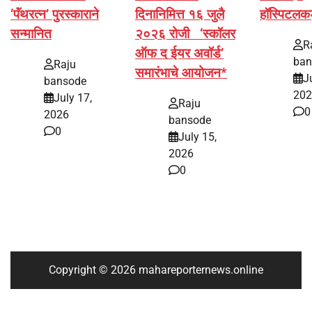
‘पॅंथरत्न’ पुरस्काराने
दिनानिमित्त १६ जुलै
हॉस्पिटलक
सन्मानित
२०२६ रोजी ‘स्कॉलर
R
ऑफ द ईयर अवॉर्ड’
ban
Raju
समारंभाचे आयोजन*
J
bansode
202
July 17,
Raju
0
2026
bansode
0
July 15,
2026
0
Copyright © 2026 mahareporternews.online