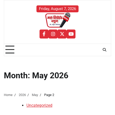
Skip
to
Friday, August 7, 2026
content
facebook
instagram
twitter
youtube
Month:
May 2026
Home
2026
May
Page 2
Uncategorized