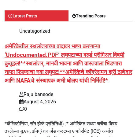
Latest Posts
Trending Posts
Uncategorized
अमेरिकेतील स्थलांतराच्या वादावर भाष्य करणाऱ्या
‘Undocumented.PDF’ लघुपटाच्या वर्ल्ड प्रीमिअर विषयी
कुतूहल!**स्थलांतर, मानवी भावना आणि वास्तवाला भिडणारा
नाफा फिल्म्सचा नवा लघुपट!**अमेरिकेचे काँग्रेसमन श्री ठाणेदार
आणि NAFAचे संस्थापक अभी घोलप यांची निर्मिती!*
Raju bansode
August 4, 2026
0
*कॅलिफोर्निया, सॅन होजे प्रतिनिधी) :* अमेरिकेत सध्या चर्चेचा विषय
ठरलेल्या यू.एस. इमिग्रेशन अँड कस्टम्स एन्फोर्समेंट (ICE) अर्थात