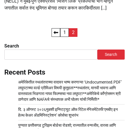
(NECL) ने मुंबई-पुणे एक्सप्रेसवे ‘मिसिंग लिंक’ प्रकल्पाचा भाग म्हणून
जगातील सर्वात रुंद भूमिगत बोगदा तयार करून कारकिर्दीतला […]
Posts
1
2
pagination
Search
Search
Recent Posts
अमेरिकेतील स्थलांतराच्या वादावर भाष्य करणाऱ्या ‘Undocumented.PDF’
लघुपटाच्या वर्ल्ड प्रीमिअर विषयी कुतूहल!**स्थलांतर, मानवी भावना आणि
वास्तवाला भिडणारा नाफा फिल्म्सचा नवा लघुपट!**अमेरिकेचे काँग्रेसमन श्री
ठाणेदार आणि NAFAचे संस्थापक अभी घोलप यांची निर्मिती!*
दि. ३ ऑगस्ट २०२६मुळशी इन्स्टिट्यूट ऑफ रिटेल मॅनेजमेंटेतर्फे‘एमबीए इन
हेल्थ केअर अ‍ॅडमिनिस्ट्रेशन’ कोर्सचा शुभारंभ
पुण्यात छत्तीसगड टुरिझम बोर्डचा रोडशो; राज्यातील वन्यजीव, वारसा आणि