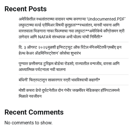
Recent Posts
अमेरिकेतील स्थलांतराच्या वादावर भाष्य करणाऱ्या ‘Undocumented.PDF’
लघुपटाच्या वर्ल्ड प्रीमिअर विषयी कुतूहल!**स्थलांतर, मानवी भावना आणि
वास्तवाला भिडणारा नाफा फिल्म्सचा नवा लघुपट!**अमेरिकेचे काँग्रेसमन श्री
ठाणेदार आणि NAFAचे संस्थापक अभी घोलप यांची निर्मिती!*
दि. ३ ऑगस्ट २०२६मुळशी इन्स्टिट्यूट ऑफ रिटेल मॅनेजमेंटेतर्फे‘एमबीए इन
हेल्थ केअर अ‍ॅडमिनिस्ट्रेशन’ कोर्सचा शुभारंभ
पुण्यात छत्तीसगड टुरिझम बोर्डचा रोडशो; राज्यातील वन्यजीव, वारसा आणि
आध्यात्मिक पर्यटनाला नवी चालना
बंधिनी’ चित्रपटातून साकारणार स्त्री भावविश्वाची कहाणी*
मोशी कचरा डेपो दुर्घटनेतील दोन गंभीर जखमींवर मेडिकव्हर हॉस्पिटलमध्ये
मिळाले नवजीवन
Recent Comments
No comments to show.