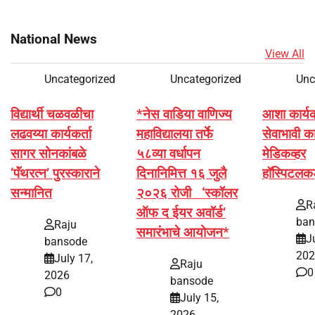
National News
View All
Uncategorized
Uncategorized
Unc
विद्यार्थी चळवळीचा
*नेस वाडिया वाणिज्य
आशा कार्यकर्
लढवय्या कार्यकर्ता
महाविद्यालया तर्फे
सेवाभावी का
सागर सोनकांबळे
५८व्या वर्धापन
मेडिकव्हर
‘पॅंथरत्न’ पुरस्काराने
दिनानिमित्त १६ जुलै
हॉस्पिटलक
सन्मानित
२०२६ रोजी ‘स्कॉलर
R
ऑफ द ईयर अवॉर्ड’
ban
Raju
समारंभाचे आयोजन*
J
bansode
202
July 17,
Raju
0
2026
bansode
0
July 15,
2026