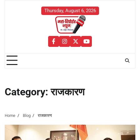
Skip
to
Thursday, August 6, 2026
content
facebook
instagram
twitter
youtube
Category:
राजकारण
Home
Blog
राजकारण