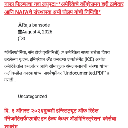
नाफा फिल्म्सचा नवा लघुपट!**अमेरिकेचे काँग्रेसमन श्री ठाणेदार
आणि NAFAचे संस्थापक अभी घोलप यांची निर्मिती!*
Raju bansode
August 4, 2026
0
*कॅलिफोर्निया, सॅन होजे प्रतिनिधी) :* अमेरिकेत सध्या चर्चेचा विषय
ठरलेल्या यू.एस. इमिग्रेशन अँड कस्टम्स एन्फोर्समेंट (ICE) अर्थात
अमेरिकेतील स्थलांतर आणि सीमाशुल्क अंमलबजावणी संस्था यांच्या
अलीकडील कारवायांच्या पार्श्वभूमीवर "Undocumented.PDF" हा
मराठी…
Uncategorized
दि. ३ ऑगस्ट २०२६मुळशी इन्स्टिट्यूट ऑफ रिटेल
मॅनेजमेंटेतर्फे‘एमबीए इन हेल्थ केअर अ‍ॅडमिनिस्ट्रेशन’ कोर्सचा
शुभारंभ