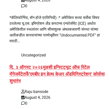
August 4, 2026
0
*कॅलिफोर्निया, सॅन होजे प्रतिनिधी) :* अमेरिकेत सध्या चर्चेचा विषय
ठरलेल्या यू.एस. इमिग्रेशन अँड कस्टम्स एन्फोर्समेंट (ICE) अर्थात
अमेरिकेतील स्थलांतर आणि सीमाशुल्क अंमलबजावणी संस्था यांच्या
अलीकडील कारवायांच्या पार्श्वभूमीवर "Undocumented.PDF" हा
मराठी…
Uncategorized
दि. ३ ऑगस्ट २०२६मुळशी इन्स्टिट्यूट ऑफ रिटेल
मॅनेजमेंटेतर्फे‘एमबीए इन हेल्थ केअर अ‍ॅडमिनिस्ट्रेशन’ कोर्सचा
शुभारंभ
Raju bansode
August 4, 2026
0