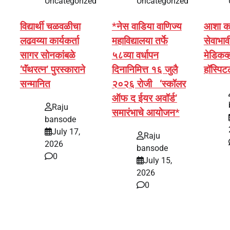
Uncategorized
Uncategorized
विद्यार्थी चळवळीचा
*नेस वाडिया वाणिज्य
आशा कार्
लढवय्या कार्यकर्ता
महाविद्यालया तर्फे
सेवाभावी
सागर सोनकांबळे
५८व्या वर्धापन
मेडिकव्
‘पॅंथरत्न’ पुरस्काराने
दिनानिमित्त १६ जुलै
हॉस्पि
सन्मानित
२०२६ रोजी ‘स्कॉलर
ऑफ द ईयर अवॉर्ड’
Raju
समारंभाचे आयोजन*
bansode
July 17,
Raju
2026
bansode
0
July 15,
2026
0