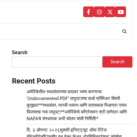
facebook
instagram
twitter
youtu
Search
Search
Recent Posts
अमेरिकेतील स्थलांतराच्या वादावर भाष्य करणाऱ्या
‘Undocumented.PDF’ लघुपटाच्या वर्ल्ड प्रीमिअर विषयी
कुतूहल!**स्थलांतर, मानवी भावना आणि वास्तवाला भिडणारा नाफा
फिल्म्सचा नवा लघुपट!**अमेरिकेचे काँग्रेसमन श्री ठाणेदार आणि
NAFAचे संस्थापक अभी घोलप यांची निर्मिती!*
दि. ३ ऑगस्ट २०२६मुळशी इन्स्टिट्यूट ऑफ रिटेल
मॅनेजमेंटेतर्फे‘एमबीए इन हेल्थ केअर अ‍ॅडमिनिस्ट्रेशन’ कोर्सचा