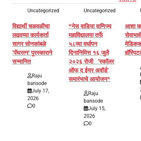
Uncategorized
Uncategorized
विद्यार्थी चळवळीचा
*नेस वाडिया वाणिज्य
आशा कार्
लढवय्या कार्यकर्ता
महाविद्यालया तर्फे
सेवाभावी
सागर सोनकांबळे
५८व्या वर्धापन
मेडिकव्
‘पॅंथरत्न’ पुरस्काराने
दिनानिमित्त १६ जुलै
हॉस्पि
सन्मानित
२०२६ रोजी ‘स्कॉलर
ऑफ द ईयर अवॉर्ड’
Raju
समारंभाचे आयोजन*
bansode
July 17,
Raju
2026
bansode
0
July 15,
2026
0