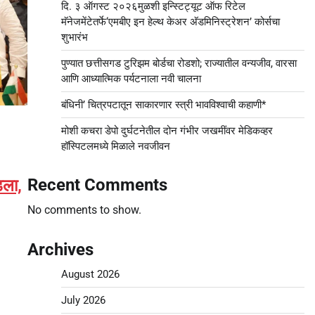
दि. ३ ऑगस्ट २०२६मुळशी इन्स्टिट्यूट ऑफ रिटेल
मॅनेजमेंटेतर्फे‘एमबीए इन हेल्थ केअर अ‍ॅडमिनिस्ट्रेशन’ कोर्सचा
शुभारंभ
पुण्यात छत्तीसगड टुरिझम बोर्डचा रोडशो; राज्यातील वन्यजीव, वारसा
आणि आध्यात्मिक पर्यटनाला नवी चालना
बंधिनी’ चित्रपटातून साकारणार स्त्री भावविश्वाची कहाणी*
मोशी कचरा डेपो दुर्घटनेतील दोन गंभीर जखमींवर मेडिकव्हर
हॉस्पिटलमध्ये मिळाले नवजीवन
Recent Comments
डला,
No comments to show.
Archives
August 2026
July 2026