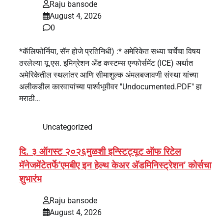
Raju bansode
August 4, 2026
0
*कॅलिफोर्निया, सॅन होजे प्रतिनिधी) :* अमेरिकेत सध्या चर्चेचा विषय
ठरलेल्या यू.एस. इमिग्रेशन अँड कस्टम्स एन्फोर्समेंट (ICE) अर्थात
अमेरिकेतील स्थलांतर आणि सीमाशुल्क अंमलबजावणी संस्था यांच्या
अलीकडील कारवायांच्या पार्श्वभूमीवर "Undocumented.PDF" हा
मराठी…
Uncategorized
दि. ३ ऑगस्ट २०२६मुळशी इन्स्टिट्यूट ऑफ रिटेल
मॅनेजमेंटेतर्फे‘एमबीए इन हेल्थ केअर अ‍ॅडमिनिस्ट्रेशन’ कोर्सचा
शुभारंभ
Raju bansode
August 4, 2026