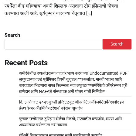
स्पर्धेला दीड महिन्यांचा अवधी शिल्लक असताना टीम इंडियाची घोषणा
करण्यात आली आहे. सूर्यकुमार यादवच्या नेतृत्वात […]
Search
Search
Recent Posts
अमेरिकेतील स्थलांतराच्या वादावर भाष्य करणाऱ्या ‘Undocumented.PDF’
लघुपटाच्या वर्ल्ड प्रीमिअर विषयी कुतूहल!**स्थलांतर, मानवी भावना आणि
वास्तवाला भिडणारा नाफा फिल्म्सचा नवा लघुपट!**अमेरिकेचे काँग्रेसमन श्री
ठाणेदार आणि NAFAचे संस्थापक अभी घोलप यांची निर्मिती!*
दि. ३ ऑगस्ट २०२६मुळशी इन्स्टिट्यूट ऑफ रिटेल मॅनेजमेंटेतर्फे‘एमबीए इन
हेल्थ केअर अ‍ॅडमिनिस्ट्रेशन’ कोर्सचा शुभारंभ
पुण्यात छत्तीसगड टुरिझम बोर्डचा रोडशो; राज्यातील वन्यजीव, वारसा आणि
आध्यात्मिक पर्यटनाला नवी चालना
बंधिनी’ चित्रपटातून साकारणार स्त्री भावविश्वाची कहाणी*