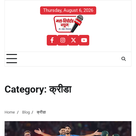
Skip
to
Thursday, August 6, 2026
content
facebook
instagram
twitter
youtube
Category:
क्रीडा
Home
Blog
क्रीडा