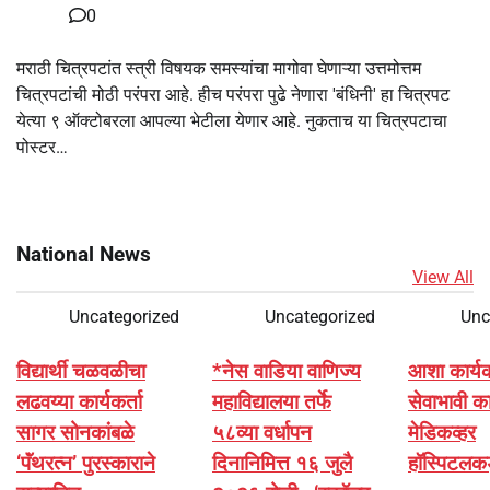
0
मराठी चित्रपटांत स्त्री विषयक समस्यांचा मागोवा घेणाऱ्या उत्तमोत्तम
चित्रपटांची मोठी परंपरा आहे. हीच परंपरा पुढे नेणारा 'बंधिनी' हा चित्रपट
येत्या ९ ऑक्टोबरला आपल्या भेटीला येणार आहे. नुकताच या चित्रपटाचा
पोस्टर…
National News
View All
Uncategorized
Uncategorized
Unc
विद्यार्थी चळवळीचा
*नेस वाडिया वाणिज्य
आशा कार्यकर्
लढवय्या कार्यकर्ता
महाविद्यालया तर्फे
सेवाभावी का
सागर सोनकांबळे
५८व्या वर्धापन
मेडिकव्हर
‘पॅंथरत्न’ पुरस्काराने
दिनानिमित्त १६ जुलै
हॉस्पिटलक