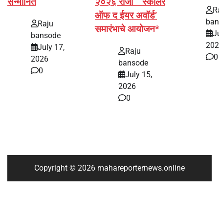
सन्मानित
२०२६ रोजी ‘स्कॉलर
R
ऑफ द ईयर अवॉर्ड’
ban
Raju
समारंभाचे आयोजन*
J
bansode
202
July 17,
Raju
0
2026
bansode
0
July 15,
2026
0
Copyright © 2026 mahareporternews.online