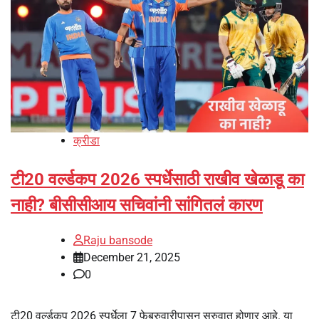
क्रीडा
टी20 वर्ल्डकप 2026 स्पर्धेसाठी राखीव खेळाडू का
नाही? बीसीसीआय सचिवांनी सांगितलं कारण
Raju bansode
December 21, 2025
0
टी20 वर्ल्डकप 2026 स्पर्धेला 7 फेब्रुवारीपासून सुरुवात होणार आहे. या