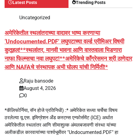
Latest Posts
Trending Posts
Uncategorized
अमेरिकेतील स्थलांतराच्या वादावर भाष्य करणाऱ्या
‘Undocumented.PDF’ लघुपटाच्या वर्ल्ड प्रीमिअर विषयी
कुतूहल!**स्थलांतर, मानवी भावना आणि वास्तवाला भिडणारा
नाफा फिल्म्सचा नवा लघुपट!**अमेरिकेचे काँग्रेसमन श्री ठाणेदार
आणि NAFAचे संस्थापक अभी घोलप यांची निर्मिती!*
Raju bansode
August 4, 2026
0
*कॅलिफोर्निया, सॅन होजे प्रतिनिधी) :* अमेरिकेत सध्या चर्चेचा विषय
ठरलेल्या यू.एस. इमिग्रेशन अँड कस्टम्स एन्फोर्समेंट (ICE) अर्थात
अमेरिकेतील स्थलांतर आणि सीमाशुल्क अंमलबजावणी संस्था यांच्या
अलीकडील कारवायांच्या पार्श्वभूमीवर "Undocumented.PDF" हा