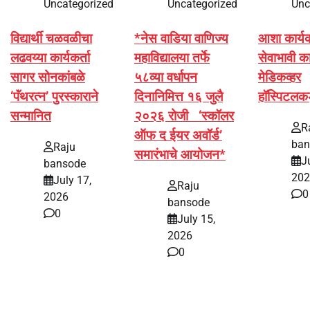
Uncategorized
Uncategorized
Unc
विद्यार्थी चळवळीचा
*नेस वाडिया वाणिज्य
आशा कार्यकर्
लढवय्या कार्यकर्ता
महाविद्यालया तर्फे
सेवाभावी का
सागर सोनकांबळे
५८व्या वर्धापन
मेडिकव्हर
‘पॅंथरत्न’ पुरस्काराने
दिनानिमित्त १६ जुलै
हॉस्पिटलक
सन्मानित
२०२६ रोजी ‘स्कॉलर
R
ऑफ द ईयर अवॉर्ड’
ban
Raju
समारंभाचे आयोजन*
J
bansode
202
July 17,
Raju
0
2026
bansode
0
July 15,
2026
0