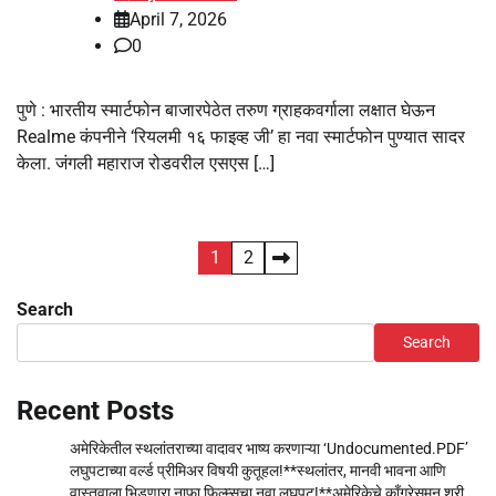
April 7, 2026
0
पुणे : भारतीय स्मार्टफोन बाजारपेठेत तरुण ग्राहकवर्गाला लक्षात घेऊन
Realme कंपनीने ‘रियलमी १६ फाइव्ह जी’ हा नवा स्मार्टफोन पुण्यात सादर
केला. जंगली महाराज रोडवरील एसएस […]
Posts
1
2
pagination
Search
Search
Recent Posts
अमेरिकेतील स्थलांतराच्या वादावर भाष्य करणाऱ्या ‘Undocumented.PDF’
लघुपटाच्या वर्ल्ड प्रीमिअर विषयी कुतूहल!**स्थलांतर, मानवी भावना आणि
वास्तवाला भिडणारा नाफा फिल्म्सचा नवा लघुपट!**अमेरिकेचे काँग्रेसमन श्री