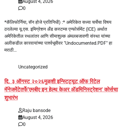
August 4, 2026
0
*कॅलिफोर्निया, सॅन होजे प्रतिनिधी) :* अमेरिकेत सध्या चर्चेचा विषय
ठरलेल्या यू.एस. इमिग्रेशन अँड कस्टम्स एन्फोर्समेंट (ICE) अर्थात
अमेरिकेतील स्थलांतर आणि सीमाशुल्क अंमलबजावणी संस्था यांच्या
अलीकडील कारवायांच्या पार्श्वभूमीवर "Undocumented.PDF" हा
मराठी…
Uncategorized
दि. ३ ऑगस्ट २०२६मुळशी इन्स्टिट्यूट ऑफ रिटेल
मॅनेजमेंटेतर्फे‘एमबीए इन हेल्थ केअर अ‍ॅडमिनिस्ट्रेशन’ कोर्सचा
शुभारंभ
Raju bansode
August 4, 2026
0