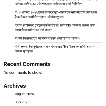
ठाणेदार आणि NAFAचे संस्थापक अभी घोलप यांची निर्मिती!*
दि. ३ ऑगस्ट २०२६मुळशी इन्स्टिट्यूट ऑफ रिटेल मॅनेजमेंटेतर्फे‘एमबीए इन
हेल्थ केअर अ‍ॅडमिनिस्ट्रेशन’ कोर्सचा शुभारंभ
पुण्यात छत्तीसगड टुरिझम बोर्डचा रोडशो; राज्यातील वन्यजीव, वारसा आणि
आध्यात्मिक पर्यटनाला नवी चालना
बंधिनी’ चित्रपटातून साकारणार स्त्री भावविश्वाची कहाणी*
मोशी कचरा डेपो दुर्घटनेतील दोन गंभीर जखमींवर मेडिकव्हर हॉस्पिटलमध्ये
मिळाले नवजीवन
Recent Comments
No comments to show.
Archives
August 2026
July 2026