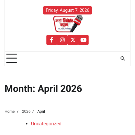
Skip
to
Friday, August 7, 2026
content
facebook
instagram
twitter
youtube
Month:
April 2026
Home
2026
April
Uncategorized