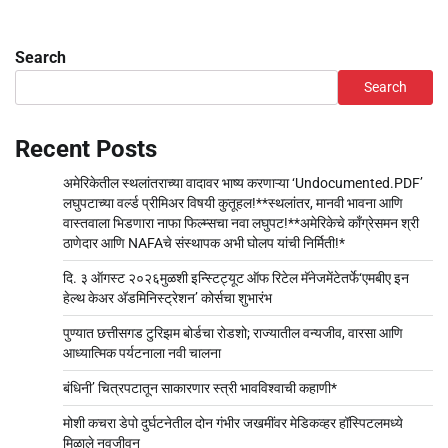
Search
Search
Recent Posts
अमेरिकेतील स्थलांतराच्या वादावर भाष्य करणाऱ्या ‘Undocumented.PDF’
लघुपटाच्या वर्ल्ड प्रीमिअर विषयी कुतूहल!**स्थलांतर, मानवी भावना आणि
वास्तवाला भिडणारा नाफा फिल्म्सचा नवा लघुपट!**अमेरिकेचे काँग्रेसमन श्री
ठाणेदार आणि NAFAचे संस्थापक अभी घोलप यांची निर्मिती!*
दि. ३ ऑगस्ट २०२६मुळशी इन्स्टिट्यूट ऑफ रिटेल मॅनेजमेंटेतर्फे‘एमबीए इन
हेल्थ केअर अ‍ॅडमिनिस्ट्रेशन’ कोर्सचा शुभारंभ
पुण्यात छत्तीसगड टुरिझम बोर्डचा रोडशो; राज्यातील वन्यजीव, वारसा आणि
आध्यात्मिक पर्यटनाला नवी चालना
बंधिनी’ चित्रपटातून साकारणार स्त्री भावविश्वाची कहाणी*
मोशी कचरा डेपो दुर्घटनेतील दोन गंभीर जखमींवर मेडिकव्हर हॉस्पिटलमध्ये
मिळाले नवजीवन