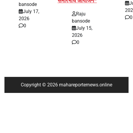
समारंभाचे आयोजन*
J
bansode
202
July 17,
Raju
0
2026
bansode
0
July 15,
2026
0
Copyright © 2026 mahareporternews.online