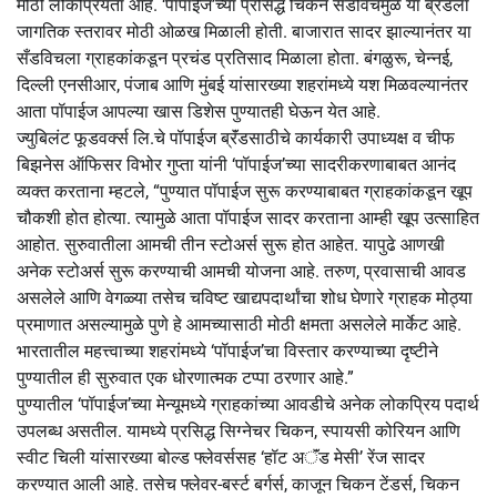
मोठी लोकप्रियता आहे. ‘पॉपाईज’च्या प्रसिद्ध चिकन सॅंडविचमुळे या ब्रँडला
जागतिक स्तरावर मोठी ओळख मिळाली होती. बाजारात सादर झाल्यानंतर या
सँडविचला ग्राहकांकडून प्रचंड प्रतिसाद मिळाला होता. बंगळुरू, चेन्नई,
दिल्ली एनसीआर, पंजाब आणि मुंबई यांसारख्या शहरांमध्ये यश मिळवल्यानंतर
आता पॉपाईज आपल्या खास डिशेस पुण्यातही घेऊन येत आहे.
ज्युबिलंट फूडवर्क्स लि.चे पॉपाईज ब्रॅंडसाठीचे कार्यकारी उपाध्यक्ष व चीफ
बिझनेस ऑफिसर विभोर गुप्ता यांनी ‘पॉपाईज’च्या सादरीकरणाबाबत आनंद
व्यक्त करताना म्हटले, “पुण्यात पॉपाईज सुरू करण्याबाबत ग्राहकांकडून खूप
चौकशी होत होत्या. त्यामुळे आता पॉपाईज सादर करताना आम्ही खूप उत्साहित
आहोत. सुरुवातीला आमची तीन स्टोअर्स सुरू होत आहेत. यापुढे आणखी
अनेक स्टोअर्स सुरू करण्याची आमची योजना आहे. तरुण, प्रवासाची आवड
असलेले आणि वेगळ्या तसेच चविष्ट खाद्यपदार्थांचा शोध घेणारे ग्राहक मोठ्या
प्रमाणात असल्यामुळे पुणे हे आमच्यासाठी मोठी क्षमता असलेले मार्केट आहे.
भारतातील महत्त्वाच्या शहरांमध्ये ‘पॉपाईज’चा विस्तार करण्याच्या दृष्टीने
पुण्यातील ही सुरुवात एक धोरणात्मक टप्पा ठरणार आहे.”
पुण्यातील ‘पॉपाईज’च्या मेन्यूमध्ये ग्राहकांच्या आवडीचे अनेक लोकप्रिय पदार्थ
उपलब्ध असतील. यामध्ये प्रसिद्ध सिग्नेचर चिकन, स्पायसी कोरियन आणि
स्वीट चिली यांसारख्या बोल्ड फ्लेवर्ससह ‘हॉट अॅंड मेसी’ रेंज सादर
करण्यात आली आहे. तसेच फ्लेवर-बर्स्ट बर्गर्स, काजून चिकन टेंडर्स, चिकन