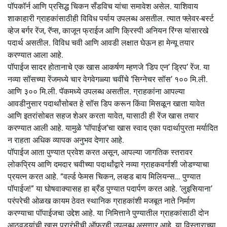
पॉपकॉर्न आणि प्रसिद्ध चिकन सँडविच यांचा समावेश असेल. याशिवाय
शाकाहारी ग्राहकांसाठीही विविध पर्याय उपलब्ध असतील. त्यात फ्लेवर-बर्स्ट
व्हेज बर्गर रेंज, रॅप्स, काजून फ्राईज आणि क्रिस्पी अनियन रिंग्स यांसारखे
पदार्थ असतील. विविध चवी आणि आवडी लक्षात घेऊन हा मेन्यू तयार
करण्यात आला आहे.
पॉपाईज सादर होतानाचे एक खास आकर्षण म्हणजे ‘डिप एन’ ड्रिप’ रेंज. या
नव्या सॉसच्या रेंजमध्ये चार वेगवेगळ्या चवींचे ‘सिग्नेचर सॉस’ १०० मि.ली.
आणि ३०० मि.ली. पॅकमध्ये उपलब्ध असतील. ग्राहकांना आपल्या
आवडीनुसार पदार्थांसोबत हे सॉस डिप करून किंवा मिसळून खाता यावेत
आणि इतरांसोबत सहज शेअर करता यावेत, यासाठी ही रेंज खास तयार
करण्यात आली आहे. यामुळे ‘पॉपाईज’चा खास स्वाद एका पदार्थापुरता मर्यादित
न राहता अधिक व्यापक अनुभव देणार आहे.
पॉपाईज आता पुण्यात प्रवेश करत असून, आपल्या जागतिक स्तरावर
लोकप्रिय आणि दमदार चवीच्या पदार्थांद्वारे नव्या ग्राहकवर्गाशी जोडण्याचा
प्रयत्न करत आहे. “वर्ल्ड फेमस चिकन, लव्हड बाय मिलियन्स… पुण्यात
पॉपाईज!” या घोषवाक्यासह हा ब्रँड पुण्यात पदार्पण करत आहे. ‘लुइसियाना’
परंपरेची ओळख कायम ठेवत स्थानिक ग्राहकांशी मजबूत नाते निर्माण
करण्याचा पॉपाईजचा उद्देश आहे. या निमित्ताने पुण्यातील ग्राहकांसाठी दोन
आठवड्यांची खास प्रारंभीची ऑफरही उपलब्ध असणार आहे. या विस्ताराच्या