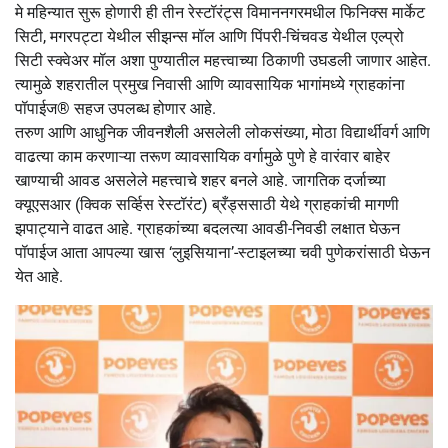
मे महिन्यात सुरू होणारी ही तीन रेस्टॉरंट्स विमाननगरमधील फिनिक्स मार्केट
सिटी, मगरपट्टा येथील सीझन्स मॉल आणि पिंपरी-चिंचवड येथील एल्प्रो
सिटी स्क्वेअर मॉल अशा पुण्यातील महत्त्वाच्या ठिकाणी उघडली जाणार आहेत.
त्यामुळे शहरातील प्रमुख निवासी आणि व्यावसायिक भागांमध्ये ग्राहकांना
पॉपाईज®️ सहज उपलब्ध होणार आहे.
तरुण आणि आधुनिक जीवनशैली असलेली लोकसंख्या, मोठा विद्यार्थीवर्ग आणि
वाढत्या काम करणाऱ्या तरूण व्यावसायिक वर्गामुळे पुणे हे वारंवार बाहेर
खाण्याची आवड असलेले महत्त्वाचे शहर बनले आहे. जागतिक दर्जाच्या
क्यूएसआर (क्विक सर्व्हिस रेस्टॉरंट) ब्रँड्ससाठी येथे ग्राहकांची मागणी
झपाट्याने वाढत आहे. ग्राहकांच्या बदलत्या आवडी-निवडी लक्षात घेऊन
पॉपाईज आता आपल्या खास ‘लुइसियाना’-स्टाइलच्या चवी पुणेकरांसाठी घेऊन
येत आहे.