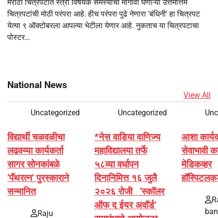
मराठी चित्रपटांत स्त्री विषयक समस्यांचा मागोवा घेणाऱ्या उत्तमोत्तम
चित्रपटांची मोठी परंपरा आहे. हीच परंपरा पुढे नेणारा 'बंधिनी' हा चित्रपट
येत्या ९ ऑक्टोबरला आपल्या भेटीला येणार आहे. नुकताच या चित्रपटाचा
पोस्टर…
National News
View All
Uncategorized
Uncategorized
Unc
विद्यार्थी चळवळीचा
*नेस वाडिया वाणिज्य
आशा कार्यकर्
लढवय्या कार्यकर्ता
महाविद्यालया तर्फे
सेवाभावी का
सागर सोनकांबळे
५८व्या वर्धापन
मेडिकव्हर
‘पॅंथरत्न’ पुरस्काराने
दिनानिमित्त १६ जुलै
हॉस्पिटलक
सन्मानित
२०२६ रोजी ‘स्कॉलर
R
ऑफ द ईयर अवॉर्ड’
ban
Raju