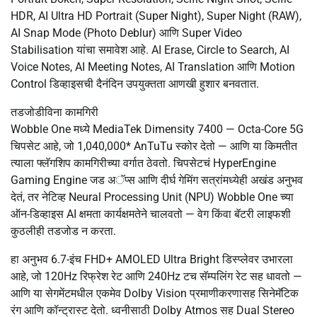
HDR, AI Ultra HD Portrait (Super Night), Super Night (RAW),
AI Snap Mode (Photo Deblur) आणि Super Video
Stabilisation यांचा समावेश आहे. AI Erase, Circle to Search, AI
Voice Notes, AI Meeting Notes, AI Translation आणि Motion
Control डिव्हाइसची दैनंदिन उपयुक्तता आणखी हुशार बनवतात.
तडजोडीविना कामगिरी
Wobble One मध्ये MediaTek Dimensity 7400 — Octa-Core 5G
चिपसेट आहे, जो 1,040,000* AnTuTu स्कोर देतो — आणि या किमतीत
त्याला फ्लॅगशिप कामगिरीच्या वर्गात ठेवतो. चिपसेटचं HyperEngine
Gaming Engine जड अॅप्स आणि दीर्घ गेमिंग सत्रांमध्येही अखंड अनुभव
देतं, तर नेटिव्ह Neural Processing Unit (NPU) Wobble One च्या
ऑन-डिव्हाइस AI क्षमता कार्यक्षमतेने चालवतो — वेग किंवा बॅटरी लाइफशी
कुठलीही तडजोड न करता.
हा अनुभव 6.7-इंच FHD+ AMOLED Ultra Bright डिस्प्लेवर उभारला
आहे, जो 120Hz रिफ्रेश रेट आणि 240Hz टच सॅम्पलिंग रेट सह धावतो —
आणि या सेगमेंटमधील एकमेव Dolby Vision प्रमाणीकरणासह सिनेमॅटिक
रंग आणि कॉन्ट्रास्ट देतो. ध्वनीसाठी Dolby Atmos सह Dual Stereo