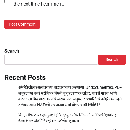
the next time I comment.
Search
Search
Recent Posts
अमेरिकेतील स्थलांतराच्या वादावर भाष्य करणाऱ्या ‘Undocumented.PDF’
लघुपटाच्या वर्ल्ड प्रीमिअर विषयी कुतूहल!**स्थलांतर, मानवी भावना आणि
वास्तवाला भिडणारा नाफा फिल्म्सचा नवा लघुपट!**अमेरिकेचे काँग्रेसमन श्री
ठाणेदार आणि NAFAचे संस्थापक अभी घोलप यांची निर्मिती!*
दि. ३ ऑगस्ट २०२६मुळशी इन्स्टिट्यूट ऑफ रिटेल मॅनेजमेंटेतर्फे‘एमबीए इन
हेल्थ केअर अ‍ॅडमिनिस्ट्रेशन’ कोर्सचा शुभारंभ