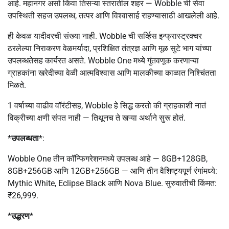
आहे. महानगर असो किंवा तिसऱ्या स्तरातील शहर — Wobble ची सेवा
उपस्थिती सहज उपलब्ध, तत्पर आणि विश्वासार्ह राहण्यासाठी आखलेली आहे.
ही केवळ यादीवरची संख्या नाही. Wobble ची सर्व्हिस इन्फ्रास्ट्रक्चर
ठरलेल्या निराकरण वेळमर्यादा, प्रशिक्षित तंत्रज्ञ आणि मूळ सुटे भाग यांच्या
उपलब्धतेसह कार्यरत असते. Wobble One मध्ये गुंतवणूक करणाऱ्या
ग्राहकांना खरेदीच्या वेळी आत्मविश्वास आणि मालकीच्या काळात निश्चिंतता
मिळते.
1 वर्षाच्या वाढीव वॉरंटीसह, Wobble हे सिद्ध करतो की ग्राहकाशी नातं
विक्रीच्या क्षणी संपत नाही — तिथूनच ते खऱ्या अर्थाने सुरू होतं.
*
उपलब्धता
*:
Wobble One तीन कॉन्फिगरेशनमध्ये उपलब्ध आहे — 8GB+128GB,
8GB+256GB आणि 12GB+256GB — आणि तीन वैशिष्ट्यपूर्ण रंगांमध्ये:
Mythic White, Eclipse Black आणि Nova Blue. सुरुवातीची किंमत:
₹26,999.
*
उद्धरण
*