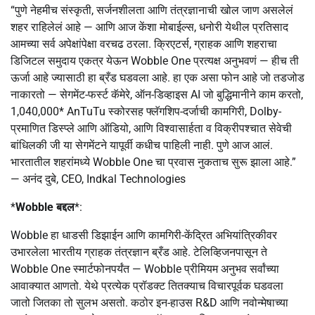
“पुणे नेहमीच संस्कृती, सर्जनशीलता आणि तंत्रज्ञानाची खोल जाण असलेलं
शहर राहिलेलं आहे — आणि आज केंशा मोबाईल्स, धनोरी येथील प्रतिसाद
आमच्या सर्व अपेक्षांपेक्षा वरचढ ठरला. क्रिएटर्स, ग्राहक आणि शहराचा
डिजिटल समुदाय एकत्र येऊन Wobble One प्रत्यक्ष अनुभवणं — हीच ती
ऊर्जा आहे ज्यासाठी हा ब्रँड घडवला आहे. हा एक असा फोन आहे जो तडजोड
नाकारतो — सेगमेंट-फर्स्ट कॅमेरे, ऑन-डिव्हाइस AI जो बुद्धिमानीने काम करतो,
1,040,000* AnTuTu स्कोरसह फ्लॅगशिप-दर्जाची कामगिरी, Dolby-
प्रमाणित डिस्प्ले आणि ऑडियो, आणि विश्वासार्हता व विक्रीपश्चात सेवेची
बांधिलकी जी या सेगमेंटने यापूर्वी कधीच पाहिली नाही. पुणे आज आलं.
भारतातील शहरांमध्ये Wobble One चा प्रवास नुकताच सुरू झाला आहे.”
— अनंद दुबे, CEO, Indkal Technologies
*
Wobble बद्दल
*:
Wobble हा धाडसी डिझाईन आणि कामगिरी-केंद्रित अभियांत्रिकीवर
उभारलेला भारतीय ग्राहक तंत्रज्ञान ब्रँड आहे. टेलिव्हिजनपासून ते
Wobble One स्मार्टफोनपर्यंत — Wobble प्रीमियम अनुभव सर्वांच्या
आवाक्यात आणतो. येथे प्रत्येक प्रॉडक्ट तितक्याच विचारपूर्वक घडवला
जातो जितका तो सुलभ असतो. कठोर इन-हाउस R&D आणि नवोन्मेषाच्या