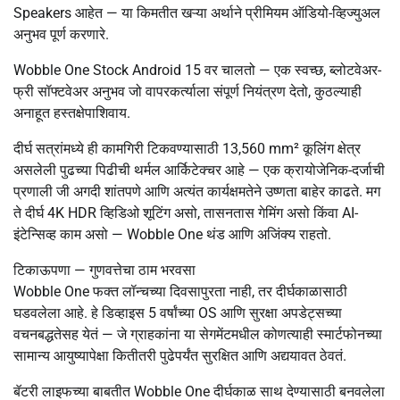
Speakers आहेत — या किमतीत खऱ्या अर्थाने प्रीमियम ऑडियो-व्हिज्युअल
अनुभव पूर्ण करणारे.
Wobble One Stock Android 15 वर चालतो — एक स्वच्छ, ब्लोटवेअर-
फ्री सॉफ्टवेअर अनुभव जो वापरकर्त्याला संपूर्ण नियंत्रण देतो, कुठल्याही
अनाहूत हस्तक्षेपाशिवाय.
दीर्घ सत्रांमध्ये ही कामगिरी टिकवण्यासाठी 13,560 mm² कूलिंग क्षेत्र
असलेली पुढच्या पिढीची थर्मल आर्किटेक्चर आहे — एक क्रायोजेनिक-दर्जाची
प्रणाली जी अगदी शांतपणे आणि अत्यंत कार्यक्षमतेने उष्णता बाहेर काढते. मग
ते दीर्घ 4K HDR व्हिडिओ शूटिंग असो, तासनतास गेमिंग असो किंवा AI-
इंटेन्सिव्ह काम असो — Wobble One थंड आणि अजिंक्य राहतो.
टिकाऊपणा — गुणवत्तेचा ठाम भरवसा
Wobble One फक्त लॉन्चच्या दिवसापुरता नाही, तर दीर्घकाळासाठी
घडवलेला आहे. हे डिव्हाइस 5 वर्षांच्या OS आणि सुरक्षा अपडेट्सच्या
वचनबद्धतेसह येतं — जे ग्राहकांना या सेगमेंटमधील कोणत्याही स्मार्टफोनच्या
सामान्य आयुष्यापेक्षा कितीतरी पुढेपर्यंत सुरक्षित आणि अद्ययावत ठेवतं.
बॅटरी लाइफच्या बाबतीत Wobble One दीर्घकाळ साथ देण्यासाठी बनवलेला