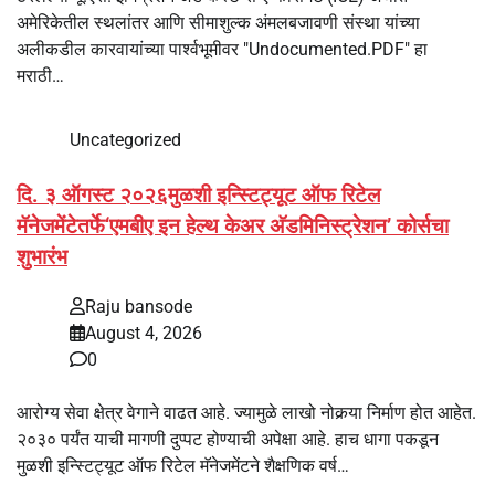
अमेरिकेतील स्थलांतर आणि सीमाशुल्क अंमलबजावणी संस्था यांच्या
अलीकडील कारवायांच्या पार्श्वभूमीवर "Undocumented.PDF" हा
मराठी…
Uncategorized
दि. ३ ऑगस्ट २०२६मुळशी इन्स्टिट्यूट ऑफ रिटेल
मॅनेजमेंटेतर्फे‘एमबीए इन हेल्थ केअर अ‍ॅडमिनिस्ट्रेशन’ कोर्सचा
शुभारंभ
Raju bansode
August 4, 2026
0
आरोग्य सेवा क्षेत्र वेगाने वाढत आहे. ज्यामुळे लाखो नोकर्‍या निर्माण होत आहेत.
२०३० पर्यंत याची मागणी दुप्पट होण्याची अपेक्षा आहे. हाच धागा पकडून
मुळशी इन्स्टिट्यूट ऑफ रिटेल मॅनेजमेंटने शैक्षणिक वर्ष…