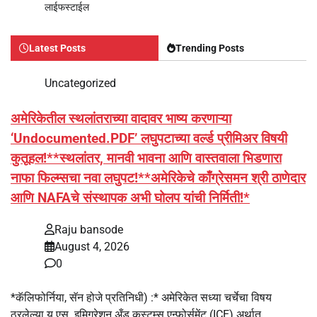
लाईफस्टाईल
Latest Posts
Trending Posts
Uncategorized
अमेरिकेतील स्थलांतराच्या वादावर भाष्य करणाऱ्या
‘Undocumented.PDF’ लघुपटाच्या वर्ल्ड प्रीमिअर विषयी
कुतूहल!**स्थलांतर, मानवी भावना आणि वास्तवाला भिडणारा
नाफा फिल्म्सचा नवा लघुपट!**अमेरिकेचे काँग्रेसमन श्री ठाणेदार
आणि NAFAचे संस्थापक अभी घोलप यांची निर्मिती!*
Raju bansode
August 4, 2026
0
*कॅलिफोर्निया, सॅन होजे प्रतिनिधी) :* अमेरिकेत सध्या चर्चेचा विषय
ठरलेल्या यू.एस. इमिग्रेशन अँड कस्टम्स एन्फोर्समेंट (ICE) अर्थात