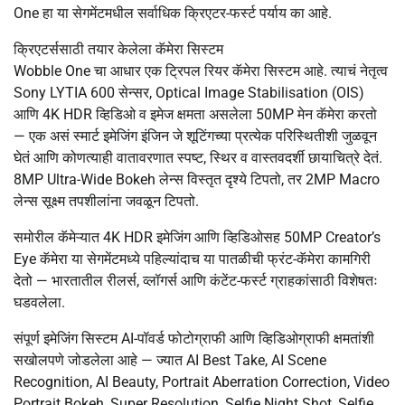
One हा या सेगमेंटमधील सर्वाधिक क्रिएटर-फर्स्ट पर्याय का आहे.
क्रिएटर्ससाठी तयार केलेला कॅमेरा सिस्टम
Wobble One चा आधार एक ट्रिपल रियर कॅमेरा सिस्टम आहे. त्याचं नेतृत्व
Sony LYTIA 600 सेन्सर, Optical Image Stabilisation (OIS)
आणि 4K HDR व्हिडिओ व इमेज क्षमता असलेला 50MP मेन कॅमेरा करतो
— एक असं स्मार्ट इमेजिंग इंजिन जे शूटिंगच्या प्रत्येक परिस्थितीशी जुळवून
घेतं आणि कोणत्याही वातावरणात स्पष्ट, स्थिर व वास्तवदर्शी छायाचित्रे देतं.
8MP Ultra-Wide Bokeh लेन्स विस्तृत दृश्ये टिपतो, तर 2MP Macro
लेन्स सूक्ष्म तपशीलांना जवळून टिपतो.
समोरील कॅमेऱ्यात 4K HDR इमेजिंग आणि व्हिडिओसह 50MP Creator’s
Eye कॅमेरा या सेगमेंटमध्ये पहिल्यांदाच या पातळीची फ्रंट-कॅमेरा कामगिरी
देतो — भारतातील रीलर्स, व्लॉगर्स आणि कंटेंट-फर्स्ट ग्राहकांसाठी विशेषतः
घडवलेला.
संपूर्ण इमेजिंग सिस्टम AI-पॉवर्ड फोटोग्राफी आणि व्हिडिओग्राफी क्षमतांशी
सखोलपणे जोडलेला आहे — ज्यात AI Best Take, AI Scene
Recognition, AI Beauty, Portrait Aberration Correction, Video
Portrait Bokeh, Super Resolution, Selfie Night Shot, Selfie