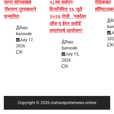
सागर सोनकांबळे
५८व्या वर्धापन
मेडिकव्हर
‘पॅंथरत्न’ पुरस्काराने
दिनानिमित्त १६ जुलै
हॉस्पिटलक
सन्मानित
२०२६ रोजी ‘स्कॉलर
R
ऑफ द ईयर अवॉर्ड’
ban
Raju
समारंभाचे आयोजन*
J
bansode
202
July 17,
Raju
0
2026
bansode
0
July 15,
2026
0
Copyright © 2026 mahareporternews.online