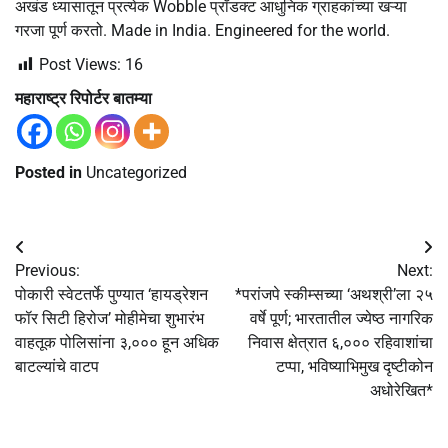
अखंड ध्यासातून प्रत्येक Wobble प्रॉडक्ट आधुनिक ग्राहकांच्या खऱ्या
गरजा पूर्ण करतो. Made in India. Engineered for the world.
Post Views:
16
महाराष्ट्र रिपोर्टर बातम्या
Posted in
Uncategorized
Post
Previous:
Next:
navigation
पोकारी स्वेटतर्फे पुण्यात ‘हायड्रेशन
*परांजपे स्कीम्सच्या ‘अथश्री’ला २५
फॉर सिटी हिरोज’ मोहीमेचा शुभारंभ
वर्षे पूर्ण; भारतातील ज्येष्ठ नागरिक
वाहतूक पोलिसांना ३,००० हून अधिक
निवास क्षेत्रात ६,००० रहिवाशांचा
बाटल्यांचे वाटप
टप्पा, भविष्याभिमुख दृष्टीकोन
अधोरेखित*