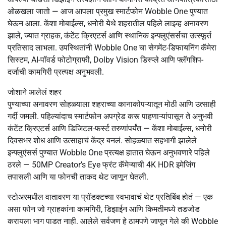
ओळखला जातो — आज आपला प्रमुख स्मार्टफोन Wobble One पुण्यात
घेऊन आला. केंशा मोबाईल्स, धनोरी येथे शहरातील पहिले लाइव्ह अनावरण
झाले, ज्यात ग्राहक, कंटेंट क्रिएटर्स आणि स्थानिक इन्फ्लुएंसर्सचा उत्स्फूर्त
प्रतिसाद लाभला. उपस्थितांनी Wobble One चा सेगमेंट-डिफायनिंग कॅमेरा
सिस्टम, AI-पॉवर्ड फोटोग्राफी, Dolby Vision डिस्प्ले आणि फ्लॅगशिप-
दर्जाची कामगिरी प्रत्यक्ष अनुभवली.
जोशाने आलेलं शहर
पुण्याच्या अनावरण सोहळ्याला शहराच्या कानाकोपऱ्यातून मोठी आणि उत्साही
गर्दी जमली. पहिल्यांदाच स्मार्टफोन अपग्रेड करू पाहणाऱ्यांपासून ते अनुभवी
कंटेंट क्रिएटर्स आणि डिजिटल-फर्स्ट तरुणांपर्यंत — केंशा मोबाईल्स, धनोरी
दिवसभर शोध आणि उत्साहाचं केंद्र बनलं. सोहळ्यात सहभागी झालेले
इन्फ्लुएंसर्स पुण्यात Wobble One प्रत्यक्ष हातात घेऊन अनुभवणारे पहिले
ठरले — 50MP Creator’s Eye फ्रंट कॅमेऱ्याची 4K HDR इमेजिंग
तपासली आणि या फोनची ताकद थेट जाणून घेतली.
स्टोअरमधील वातावरण या प्रॉडक्टच्या स्वभावाचं थेट प्रतिबिंब होतं — एक
असा फोन जो ग्राहकांना कामगिरी, डिझाईन आणि किमतीमध्ये तडजोड
करायला भाग पाडत नाही. आलेले सर्वजण हे ठामपणे जाणून गेले की Wobble