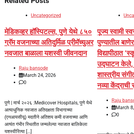
Related Posts
Uncategorized
Unca
मेडिकव्हर हॉस्पिटल्स, पुणे येथे ८५०
पूज्य स्वामी स्व
ग्रॅम वजनाच्या अतिदुर्मिळ प्रीमॅच्युअर
पुण्यातील बाणे
नवजात बाळाला यशस्वी जीवनदान
विद्यापीठात ‘
उद्घाटन केले, 
Raju bansode
शास्त्रीय संगी
March 24, 2026
0
नव्या केंद्राच
Raju bans
पुणे | मार्च २०२६ :Medicover Hospitals, पुणे येथे
March 8
अत्याधुनिक नवजात अतिदक्षता विभागाच्या
0
(एनआयसीयू) मदतीने अतिशय कमी वजनाच्या आणि
अत्यंत गंभीर स्थितीत जन्मलेल्या नवजात बालिकेला
यशस्वीरित्या […]