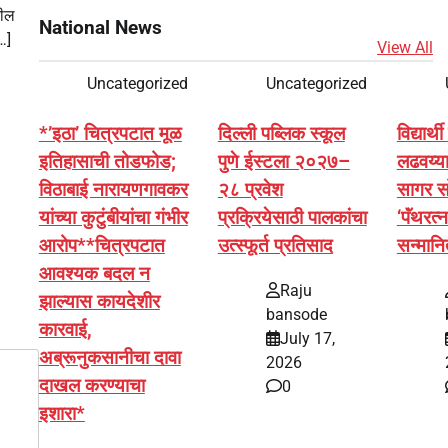
तील
National News
…]
View All
Uncategorized
Uncategorized
*’इठा’ चित्रपटात मूळ
दिल्ली पब्लिक स्कूल
विद्यार
इतिहासाची तोडफोड;
पुणे ईस्टला २०२७–
लढवय्या 
विठाबाई नारायणगावकर
२८ प्रवेश
सागर स
यांच्या कुटुंबीयांचा गंभीर
प्रक्रियेसाठी पालकांचा
‘पॅंथरत्
आरोप**चित्रपटात
उत्स्फूर्त प्रतिसाद
सन्मान
आवश्यक बदल न
Raju
झाल्यास कायदेशीर
bansode
कारवाई,
July 17,
अब्रूनुकसानीचा दावा
2026
दाखल करण्याचा
0
इशारा*