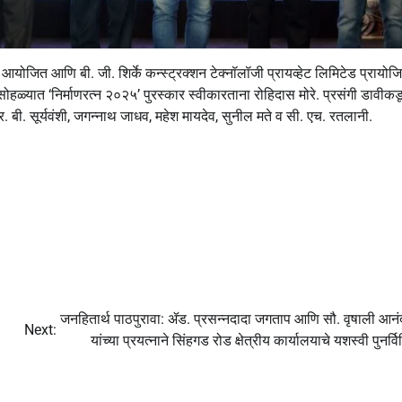
आयोजित आणि बी. जी. शिर्के कन्स्ट्रक्शन टेक्नॉलॉजी प्रायव्हेट लिमिटेड प्रायो
सोहळ्यात ‘निर्माणरत्न २०२५’ पुरस्कार स्वीकारताना रोहिदास मोरे. प्रसंगी डावीकड
र. बी. सूर्यवंशी, जगन्नाथ जाधव, महेश मायदेव, सुनील मते व सी. एच. रतलानी.
जनहितार्थ पाठपुरावा: ॲड. प्रसन्नदादा जगताप आणि सौ. वृषाली आनंद
Next:
यांच्या प्रयत्नाने सिंहगड रोड क्षेत्रीय कार्यालयाचे यशस्वी पुनर्