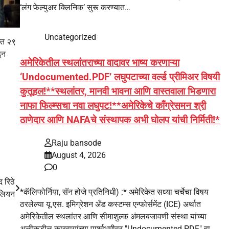
‘लंग फेल्युअर क्लिनिक’ सुरू करण्यात…
Uncategorized
जित २९
ून
अमेरिकेतील स्थलांतराच्या वादावर भाष्य करणाऱ्या
‘Undocumented.PDF’ लघुपटाच्या वर्ल्ड प्रीमिअर विषयी
कुतूहल!**स्थलांतर, मानवी भावना आणि वास्तवाला भिडणारा
नाफा फिल्म्सचा नवा लघुपट!**अमेरिकेचे काँग्रेसमन श्री
ठाणेदार आणि NAFAचे संस्थापक अभी घोलप यांची निर्मिती!*
Raju bansode
August 4, 2026
0
 रिठे
*कॅलिफोर्निया, सॅन होजे प्रतिनिधी) :* अमेरिकेत सध्या चर्चेचा विषय
विलियन
ठरलेल्या यू.एस. इमिग्रेशन अँड कस्टम्स एन्फोर्समेंट (ICE) अर्थात
अमेरिकेतील स्थलांतर आणि सीमाशुल्क अंमलबजावणी संस्था यांच्या
अलीकडील कारवायांच्या पार्श्वभूमीवर "Undocumented.PDF" हा