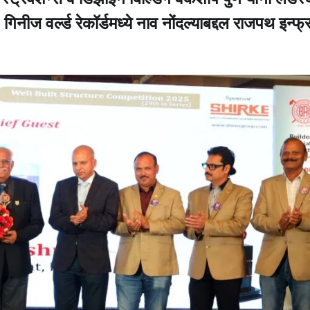
िनीज वर्ल्ड रेकॉर्डमध्ये नाव नोंदल्याबद्दल राजपथ इन्फ्