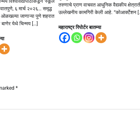
िन्मय विश्वविद्यापीठाकडून ‘स्कूल
तरुणाचे प्राण वाचवत आधुनिक वैद्यकीय क्षेत्रा
तपुणे, ६ मार्च २०२६… समृद्ध
उल्लेखनीय कामगिरी केली आहे. “कोआर्क्टेशन [
ी ओळखल्या जाणाऱ्या पुणे शहरात
ी बाणेर येथे चिन्मय […]
महाराष्ट्र रिपोर्टर बातम्या
्या
 marked
*