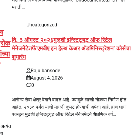
मराठी…
Uncategorized
दय
दि. ३ ऑगस्ट २०२६मुळशी इन्स्टिट्यूट ऑफ रिटेल
ट्रोक
मॅनेजमेंटेतर्फे‘एमबीए इन हेल्थ केअर अ‍ॅडमिनिस्ट्रेशन’ कोर्सचा
च्या
शुभारंभ
य
Raju bansode
August 4, 2026
0
आरोग्य सेवा क्षेत्र वेगाने वाढत आहे. ज्यामुळे लाखो नोकर्‍या निर्माण होत
आहेत. २०३० पर्यंत याची मागणी दुप्पट होण्याची अपेक्षा आहे. हाच धागा
पकडून मुळशी इन्स्टिट्यूट ऑफ रिटेल मॅनेजमेंटने शैक्षणिक वर्ष…
 अत्यंत
ीय