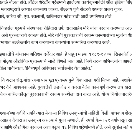
हाळे बोलत होते. हॉटेल शेरेटॉन ग्रँडमध्ये झालेल्या कार्यक्रमावेळी ऑल इंडिया ‘ब
’ महाराष्ट्राचे अध्यक्ष जगन्नाथ जाधव, बीएआय पुणे सेंटरचे अध्यक्ष अजय गुजर,
म हजारे, सचिव सी. एच. रतलानी, खजिनदार महेश राठी आदी उपस्थित होते.
ुनिव्हर्सल ग्रुपचे संस्थापक रोहिदास उर्फ दादासाहेब मोरे यांना प्रदान करण्यात आल
पुरस्काराचे स्वरूप होते. मोरे यांनी पुरस्काराची रक्कम कामगारांच्या मुलांना शै
 विभागात उल्लेखनीय काम करणाऱ्या कंपन्यांना सन्मानित करण्यात आले.
ोगिक इमारतींचे बांधकाम अतिशय दर्जेदार आहे. हे पाहून माझ्या १९८९-९२ च्या सिडकोती
ोठ्या औद्योगिक प्रकल्पांचे जाळे विणले जात आहे, जिथे तरुण अभियंत्यांना आपल
तील नावीन्यता, वैविध्यपूर्ण अविष्कार सर्वांसमोर येत आहेत.”
र्ग आणि अटल सेतू यांसारख्या पायाभूत प्रकल्पांमुळे विकासाला गती मिळत आहे. अशावे
शन’वर भर देणे आवश्यक आहे. गुणवत्तेशी तडजोड न करता वेळेत काम पूर्ण करण्यातच खर
जिक बांधिलकीतून पुरस्काराची रक्कम संस्थेला दान करत आहे. योग्य नियोजनाद्वारे
आय’च्या वतीने राबविण्यात येणाऱ्या विविध उपक्रमांची माहिती दिली. बांधकाम क्षेत्
्साहन देणारा हा उपक्रम असल्याचे गुजर म्हणाले. ही स्पर्धा गेल्या २९ वर्षांपासून सा
आणि औद्योगिक प्रकल्प अशा एकूण १६ विविध श्रेणींमध्ये होते, असे सुनील मते या