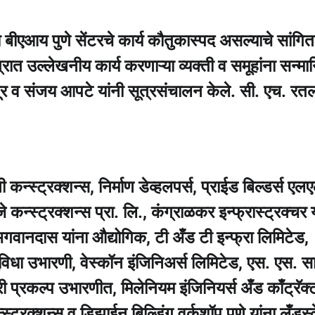
ा बीएआय पुणे सेंटरचे कार्य कौतुकास्पद असल्याचे सांगित
त्रात उल्लेखनीय कार्य करणाऱ्या व्यक्ती व समूहांना सन्मा
ूर व संजय आपटे यांनी सूत्रसंचालन केले. सी. एच. रत
कन्स्ट्रक्शन्स, निर्माण डेव्हलपर्स, प्राईड बिल्डर्स एल
 कन्स्ट्रक्शन्स प्रा. लि., कंग्राळकर इन्फ्रास्ट्रक्चर य
गवानदास यांना औद्योगिक, टी अँड टी इन्फ्रा लिमिटेड,
 सुविधा उभारणी, वेस्कॉन इंजिनिअर्स लिमिटेड, एस. एस. सा
ी प्रकल्प उभारणीत, मिलेनियम इंजिनियर्स अँड काँट्रॅक्ट
स्ट्रक्शन्स व डिझाईन बिल्डिंग वर्कशॉप पुणे यांना लँडस्