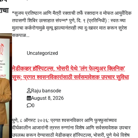
राचा
*सुजय प्रतिष्ठान आणि मैत्री रक्ताची तर्फे रक्तदान व मोफत आयुर्वेदिक
तपासणी शिबिर उत्साहात संपन्न* पुणे, दि. ९ (प्रतिनिधी) : स्वतःच्या
मुलाचा कर्करोगामुळे मृत्यू झाल्यानंतरही त्या दुःखावर मात करून सुरेश
सकपाळ…
Uncategorized
मेडीकव्हर हॉस्पिटल्स, भोसरी येथे ‘लंग फेल्युअर क्लिनिक’
सुरू; प्रगत श्वसनविकारांसाठी सर्वसमावेशक उपचार सुविधा
Raju bansode
August 8, 2026
0
पुणे, ८ ऑगस्ट २०२६: प्रगत श्वसनविकार आणि फुफ्फुसांच्याव
दीर्घकालीन आजारांनी त्रस्त रुग्णांना विशेष आणि सर्वसमावेशक उपचार
उपलब्ध करून देण्यासाठी मेडीकव्हर हॉस्पिटल्स, भोसरी, पुणे येथे विशेष