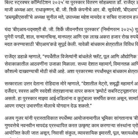
बिल्ट स्ट्रक्चर कॉम्पिटिशन २०२५’ या पुरस्कार वितरण सोहळ्यात डॉ. राजेंद्र ड
माजी अध्यक्ष आर. राधाकृष्णन, बी. जी. शिर्के कंपनीचे आर. बी. सूर्यवंशी, ‘बीएआय
‘डब्ल्यूबीएससी’चे अध्यक्ष सुनील मते, उपाध्यक्ष महेश मायदेव व सचिव राजारा
यंदा ‘बीएआय-पद्मश्री बी. जी. शिर्के जीवनगौरव पुरस्कार’ (निर्माणरत्न २०२५) य
पुणेरी पगडी, शाल, सन्मानचिन्ह, मानपत्र आणि एक लाख अकरा हजार रोख रुपये असे 
मदत करण्यासाठी ‘बीएआय’कडे सुपूर्द केली. यावेळी बांधकाम क्षेत्रातील विविध
राजेंद्र डहाळे म्हणाले, “स्पर्धेतील विजेत्यांनी बांधलेले फ्लॅट, पूल आणि औद्य
सेवाकाळातील आठवणींना उजाळा मिळाला. सध्या देशात महामार्ग, विमानतळ आणि म
कौशल्ये दाखवण्याची मोठी संधी आहे. अशा प्रकारच्या स्पर्धांमधून बांधकाम क्षेत्रा
सत्काराला उत्तर देताना रोहिदास मोरे म्हणाले, “देशातील मेट्रो, समृद्धी महामा
दर्जेदार, स्वस्त आणि स्वदेशी तंत्रज्ञानाचा वापर करून ‘इम्पोर्ट सबस्टिट्यू
असतो. हा पुरस्कार माझ्या आई-वडिलांना व कुटुंबाला समर्पित करत असून, सामा
आपण राष्ट्र उभारणीत मोलाचे योगदान देऊ शकतो.”
अजय गुजर यांनी प्रास्ताविकात स्पर्धेच्या आयोजनामागील भूमिका सांगतानाच ‘बीए
गुणवत्तेचे नवनवीन मापदंड प्रस्थापित करत उत्कृष्ट काम करणाऱ्या संस्थांना प्रोत
आयोजित केली जात असून, निवासी संकुल, व्यावसायिक इमारती, पूल, फ्लायओव्हर 