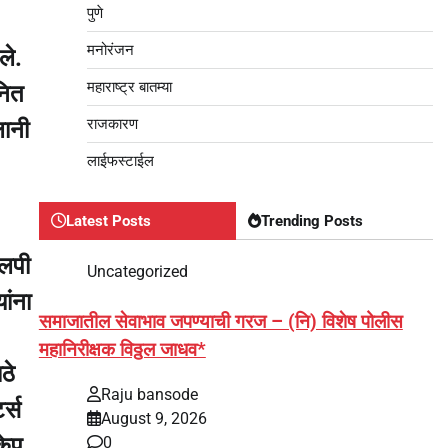
पुणे
मनोरंजन
ले.
महाराष्ट्र बातम्या
नित
राजकारण
लानी
लाईफस्टाईल
Latest Posts
Trending Posts
एलपी
Uncategorized
ांना
समाजातील सेवाभाव जपण्याची गरज – (नि) विशेष पोलीस
महानिरीक्षक विठ्ठल जाधव*
ठे
Raju bansode
र्स
August 9, 2026
केप
0