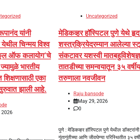
tegorized
Uncategorized
रूपानंद यांनी
मेडिकव्हर हॉस्पिटल पुणे येथे हृ
र येथील चिन्मय विश्व
शस्त्रक्रियेदरम्यान आलेल्या स्
स्कूल ऑफ कलायोग’चे
संकटावर यशस्वी मातबहुविशेषज्ञां
ज्यामुळे भारतीय
तातडीच्या समन्वयातून ३५ वर्षी
त शिक्षणासाठी एका
तरुणाला नवजीवन
ी सुरुवात झाली आहे.
Raju bansode
May 29, 2026
ode
0
, 2026
पुणे : मेडिकव्हर हॉस्पिटल पुणे येथील डॉक्टरांनी
गुंतागुंतीच्या आणि जीवघेण्या परिस्थितीत ३५ वर्ष