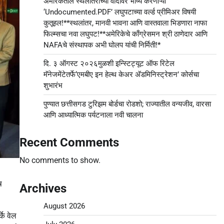
अमेरिकेतील स्थलांतराच्या वादावर भाष्य करणाऱ्या
‘Undocumented.PDF’ लघुपटाच्या वर्ल्ड प्रीमिअर विषयी
कुतूहल!**स्थलांतर, मानवी भावना आणि वास्तवाला भिडणारा नाफा
फिल्म्सचा नवा लघुपट!**अमेरिकेचे काँग्रेसमन श्री ठाणेदार आणि
NAFAचे संस्थापक अभी घोलप यांची निर्मिती!*
दि. ३ ऑगस्ट २०२६मुळशी इन्स्टिट्यूट ऑफ रिटेल
मॅनेजमेंटेतर्फे‘एमबीए इन हेल्थ केअर अ‍ॅडमिनिस्ट्रेशन’ कोर्सचा
शुभारंभ
पुण्यात छत्तीसगड टुरिझम बोर्डचा रोडशो; राज्यातील वन्यजीव, वारसा
आणि आध्यात्मिक पर्यटनाला नवी चालना
Recent Comments
No comments to show.
ष
Archives
August 2026
के वेल