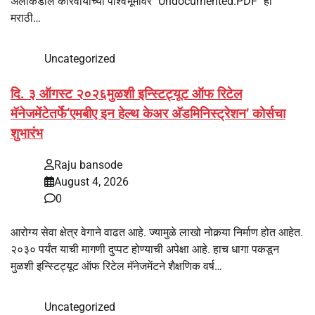
अलीकडील कारवायांच्या पार्श्वभूमीवर "Undocumented.PDF" हा
मराठी…
Uncategorized
दि. ३ ऑगस्ट २०२६मुळशी इन्स्टिट्यूट ऑफ रिटेल
मॅनेजमेंटेतर्फे‘एमबीए इन हेल्थ केअर अ‍ॅडमिनिस्ट्रेशन’ कोर्सचा
शुभारंभ
Raju bansode
August 4, 2026
0
आरोग्य सेवा क्षेत्र वेगाने वाढत आहे. ज्यामुळे लाखो नोकर्‍या निर्माण होत आहेत.
२०३० पर्यंत याची मागणी दुप्पट होण्याची अपेक्षा आहे. हाच धागा पकडून
मुळशी इन्स्टिट्यूट ऑफ रिटेल मॅनेजमेंटने शैक्षणिक वर्ष…
Uncategorized