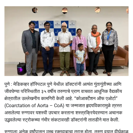
पुणे : मेडिकव्हर हॉस्पिटल पुणे येथील डॉक्टरांनी अत्यंत गुंतागुंतीच्या आणि
जीवघेण्या परिस्थितीत ३५ वर्षीय तरुणाचे प्राण वाचवत आधुनिक वैद्यकीय
क्षेत्रातील उल्लेखनीय कामगिरी केली आहे. “कोआर्क्टेशन ऑफ एओर्टा”
(Coarctation of Aorta – CoA) या जन्मजात हृदयविकारामुळे त्रस्त
असलेल्या रुग्णावर यशस्वी उपचार करताना शस्त्रक्रियेदरम्यान अचानक
उद्भवलेल्या स्ट्रोकच्या गंभीर संकटावरही डॉक्टरांनी तातडीने मात केली.
रुग्णाला अनेक वर्षांपासून उच्च रक्तदाबाचा त्रास होता. तरुण वयात दीर्घकाळ