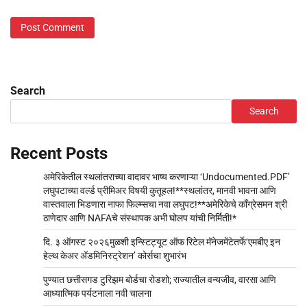
Search
Search
Recent Posts
अमेरिकेतील स्थलांतराच्या वादावर भाष्य करणाऱ्या ‘Undocumented.PDF’
लघुपटाच्या वर्ल्ड प्रीमिअर विषयी कुतूहल!**स्थलांतर, मानवी भावना आणि
वास्तवाला भिडणारा नाफा फिल्म्सचा नवा लघुपट!**अमेरिकेचे काँग्रेसमन श्री
ठाणेदार आणि NAFAचे संस्थापक अभी घोलप यांची निर्मिती!*
दि. ३ ऑगस्ट २०२६मुळशी इन्स्टिट्यूट ऑफ रिटेल मॅनेजमेंटेतर्फे‘एमबीए इन
हेल्थ केअर अ‍ॅडमिनिस्ट्रेशन’ कोर्सचा शुभारंभ
पुण्यात छत्तीसगड टुरिझम बोर्डचा रोडशो; राज्यातील वन्यजीव, वारसा आणि
आध्यात्मिक पर्यटनाला नवी चालना