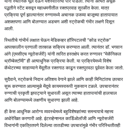
यांनी स्थानिक भूल देऊन यशस्वीरित्या पार पाडली. त्यांनी अत्यंत अचूक
पद्धतीने स्टेंट बसवून महाधमनीतील रक्तप्रवाह सुरळीत केला. मात्र
प्रक्रिया पूर्ण झाल्यानंतर रुग्णामध्ये अचानक उजव्या बाजूच्या हातापायात
अशक्तपणा आणि बोलण्यात अडचण अशी स्ट्रोकची गंभीर लक्षणे दिसून
आली.
स्थितीचे गांभीर्य लक्षात घेऊन मेडिकव्हर हॉस्पिटलची “कोड स्ट्रोक”
आपत्कालीन प्रणाली तात्काळ सक्रिय करण्यात आली. त्यानंतर डॉ. भगवान
आंगे (एमसीएच न्यूरोसर्जरी) यांनी त्वरित हस्तक्षेप करत रुग्णावर “मेकॅनिकल
थ्रॉम्बेक्टॉमी” ही अत्याधुनिक प्रक्रिया केली. या प्रक्रियेमध्ये विशेष
कॅथेटरच्या साहाय्याने मेंदूतील रक्तगाठ काढून रक्तपुरवठा पूर्ववत केला जातो.
सुदैवाने, स्ट्रोकचे निदान अतिशय वेगाने झाले आणि काही मिनिटांतच उपचार
सुरू करण्यात आल्यामुळे मेंदूचे कायमस्वरूपी नुकसान टळले. उपचारानंतर
रुग्णाची प्रकृती झपाट्याने सुधारली असून त्याच्या हातापायांची हालचाल
आणि बोलण्यामध्ये लक्षणीय सुधारणा झाली आहे.
ही केस आधुनिक आरोग्य व्यवस्थेमध्ये बहुविशेषज्ञांच्या समन्वयाचे महत्त्व
अधोरेखित करणारी आहे. इंटरव्हेन्शनल कार्डिओलॉजी आणि न्यूरोसर्जरी
विभागांनी एकत्रितपणे दिलेल्या तातडीच्या उपचारांमुळे गंभीर परिस्थितीतही