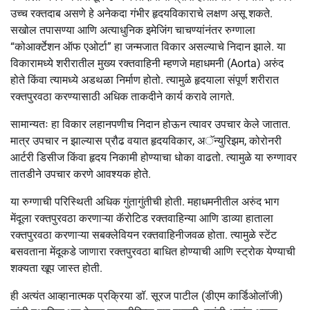
उच्च रक्तदाब असणे हे अनेकदा गंभीर हृदयविकाराचे लक्षण असू शकते.
सखोल तपासण्या आणि अत्याधुनिक इमेजिंग चाचण्यांनंतर रुग्णाला
“कोआर्क्टेशन ऑफ एओर्टा” हा जन्मजात विकार असल्याचे निदान झाले. या
विकारामध्ये शरीरातील मुख्य रक्तवाहिनी म्हणजे महाधमनी (Aorta) अरुंद
होते किंवा त्यामध्ये अडथळा निर्माण होतो. त्यामुळे हृदयाला संपूर्ण शरीरात
रक्तपुरवठा करण्यासाठी अधिक ताकदीने कार्य करावे लागते.
सामान्यतः हा विकार लहानपणीच निदान होऊन त्यावर उपचार केले जातात.
मात्र उपचार न झाल्यास प्रौढ वयात हृदयविकार, अॅन्युरिझम, कोरोनरी
आर्टरी डिसीज किंवा हृदय निकामी होण्याचा धोका वाढतो. त्यामुळे या रुग्णावर
तातडीने उपचार करणे आवश्यक होते.
या रुग्णाची परिस्थिती अधिक गुंतागुंतीची होती. महाधमनीतील अरुंद भाग
मेंदूला रक्तपुरवठा करणाऱ्या कॅरोटिड रक्तवाहिन्या आणि डाव्या हाताला
रक्तपुरवठा करणाऱ्या सबक्लेवियन रक्तवाहिनीजवळ होता. त्यामुळे स्टेंट
बसवताना मेंदूकडे जाणारा रक्तपुरवठा बाधित होण्याची आणि स्ट्रोक येण्याची
शक्यता खूप जास्त होती.
ही अत्यंत आव्हानात्मक प्रक्रिया डॉ. सूरज पाटील (डीएम कार्डिओलॉजी)