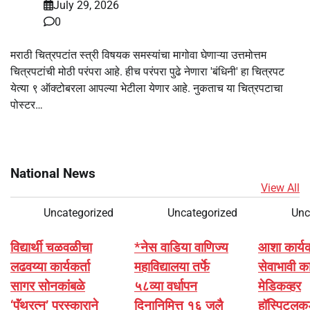
July 29, 2026
0
मराठी चित्रपटांत स्त्री विषयक समस्यांचा मागोवा घेणाऱ्या उत्तमोत्तम
चित्रपटांची मोठी परंपरा आहे. हीच परंपरा पुढे नेणारा 'बंधिनी' हा चित्रपट
येत्या ९ ऑक्टोबरला आपल्या भेटीला येणार आहे. नुकताच या चित्रपटाचा
पोस्टर…
National News
View All
Uncategorized
Uncategorized
Unc
विद्यार्थी चळवळीचा
*नेस वाडिया वाणिज्य
आशा कार्यकर्
लढवय्या कार्यकर्ता
महाविद्यालया तर्फे
सेवाभावी का
सागर सोनकांबळे
५८व्या वर्धापन
मेडिकव्हर
‘पॅंथरत्न’ पुरस्काराने
दिनानिमित्त १६ जुलै
हॉस्पिटलक