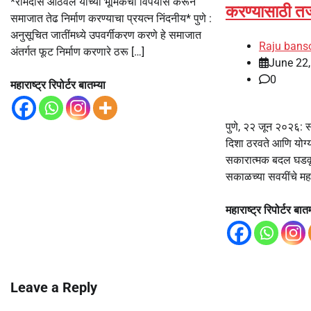
*रामदास आठवले यांच्या भूमिकेचा विपर्यास करून
करण्यासाठी तज
समाजात तेढ निर्माण करण्याचा प्रयत्न निंदनीय* पुणे :
अनुसूचित जातींमध्ये उपवर्गीकरण करणे हे समाजात
Raju bans
अंतर्गत फूट निर्माण करणारे ठरू […]
June 22
0
महाराष्ट्र रिपोर्टर बातम्या
पुणे, २२ जून २०२६: स
दिशा ठरवते आणि योग्य
सकारात्मक बदल घडवू
सकाळच्या सवयींचे महत
महाराष्ट्र रिपोर्टर बातम
Leave a Reply