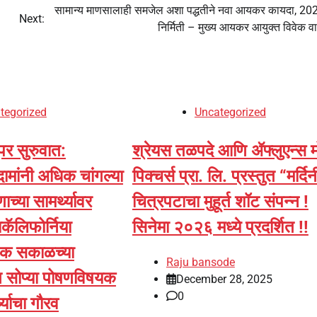
सामान्य माणसालाही समजेल अशा पद्धतीने नवा आयकर कायदा, 20
Next:
निर्मिती – मुख्य आयकर आयुक्त विवेक व
tegorized
Uncategorized
र सुरुवात:
श्रेयस तळपदे आणि ॲफ्लुएन्स 
दामांनी अधिक चांगल्या
पिक्चर्स प्रा. लि. प्रस्तुत “मर्दिन
च्या सामर्थ्यावर
चित्रपटाचा मुहूर्त शॉट संपन्न !
ॅलिफोर्निया
सिनेमा २०२६ मध्ये प्रदर्शित !!
टिक सकाळच्या
Raju bansode
ि सोप्या पोषणविषयक
December 28, 2025
0
थ्याचा गौरव