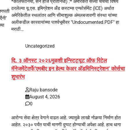
*कॅलिफोर्निया, सॅन होजे प्रतिनिधी) :* अमेरिकेत सध्या चर्चेचा विषय
ठरलेल्या यू.एस. इमिग्रेशन अँड कस्टम्स एन्फोर्समेंट (ICE) अर्थात
 गणपती
अमेरिकेतील स्थलांतर आणि सीमाशुल्क अंमलबजावणी संस्था यांच्या
दिनी’
अलीकडील कारवायांच्या पार्श्वभूमीवर "Undocumented.PDF" हा
्या
मराठी…
Uncategorized
दि. ३ ऑगस्ट २०२६मुळशी इन्स्टिट्यूट ऑफ रिटेल
मॅनेजमेंटेतर्फे‘एमबीए इन हेल्थ केअर अ‍ॅडमिनिस्ट्रेशन’ कोर्सचा
शुभारंभ
Raju bansode
August 4, 2026
0
आरोग्य सेवा क्षेत्र वेगाने वाढत आहे. ज्यामुळे लाखो नोकर्‍या निर्माण होत
आहेत. २०३० पर्यंत याची मागणी दुप्पट होण्याची अपेक्षा आहे. हाच धागा