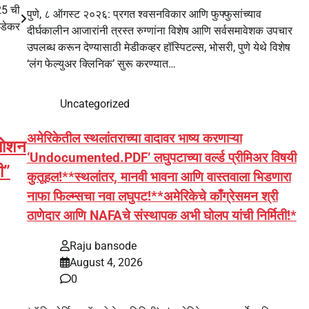
25 ची
पुणे, ८ ऑगस्ट २०२६: प्रगत श्वसनविकार आणि फुफ्फुसांच्याव
ाडेकर
दीर्घकालीन आजारांनी त्रस्त रुग्णांना विशेष आणि सर्वसमावेशक उपचार
उपलब्ध करून देण्यासाठी मेडीकव्हर हॉस्पिटल्स, भोसरी, पुणे येथे विशेष
‘लंग फेल्युअर क्लिनिक’ सुरू करण्यात…
Uncategorized
अमेरिकेतील स्थलांतराच्या वादावर भाष्य करणाऱ्या
मोशन
‘Undocumented.PDF’ लघुपटाच्या वर्ल्ड प्रीमिअर विषयी
ी”
कुतूहल!**स्थलांतर, मानवी भावना आणि वास्तवाला भिडणारा
नाफा फिल्म्सचा नवा लघुपट!**अमेरिकेचे काँग्रेसमन श्री
ठाणेदार आणि NAFAचे संस्थापक अभी घोलप यांची निर्मिती!*
Raju bansode
August 4, 2026
0