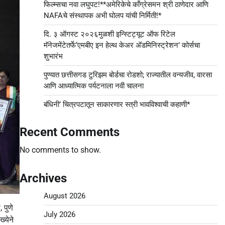
फिल्म्सचा नवा लघुपट!**अमेरिकेचे काँग्रेसमन श्री ठाणेदार आणि
NAFAचे संस्थापक अभी घोलप यांची निर्मिती!*
दि. ३ ऑगस्ट २०२६मुळशी इन्स्टिट्यूट ऑफ रिटेल
मॅनेजमेंटेतर्फे‘एमबीए इन हेल्थ केअर अ‍ॅडमिनिस्ट्रेशन’ कोर्सचा
शुभारंभ
पुण्यात छत्तीसगड टुरिझम बोर्डचा रोडशो; राज्यातील वन्यजीव, वारसा
आणि आध्यात्मिक पर्यटनाला नवी चालना
बंधिनी’ चित्रपटातून साकारणार स्त्री भावविश्वाची कहाणी*
Recent Comments
No comments to show.
Archives
August 2026
 पुणे
July 2026
्येने