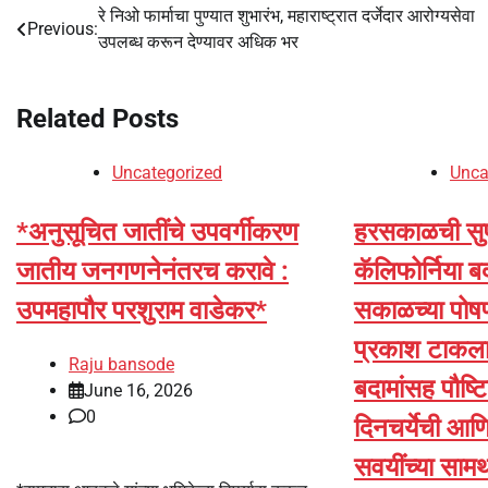
रे निओ फार्माचा पुण्यात शुभारंभ, महाराष्ट्रात दर्जेदार आरोग्यसेवा
Post
Previous:
उपलब्‍ध करून देण्यावर अधिक भर
navigation
Related Posts
Uncategorized
Unca
*अनुसूचित जातींचे उपवर्गीकरण
हरसकाळची सुप
जातीय जनगणनेनंतरच करावे :
कॅलिफोर्निया ब
उपमहापौर परशुराम वाडेकर*
सकाळच्या पोषणा
प्रकाश टाकलाक
Raju bansode
बदामांसह पौष्
June 16, 2026
0
दिनचर्येची आण
सवयींच्या सामर्