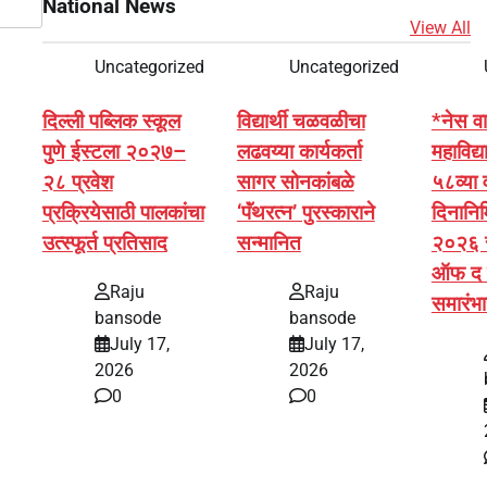
National News
View All
Uncategorized
Uncategorized
दिल्ली पब्लिक स्कूल
विद्यार्थी चळवळीचा
*नेस वा
पुणे ईस्टला २०२७–
लढवय्या कार्यकर्ता
महाविद्य
२८ प्रवेश
सागर सोनकांबळे
५८व्या 
प्रक्रियेसाठी पालकांचा
‘पॅंथरत्न’ पुरस्काराने
दिनानिम
उत्स्फूर्त प्रतिसाद
सन्मानित
२०२६ र
ऑफ द ई
Raju
Raju
समारंभ
bansode
bansode
July 17,
July 17,
2026
2026
0
0