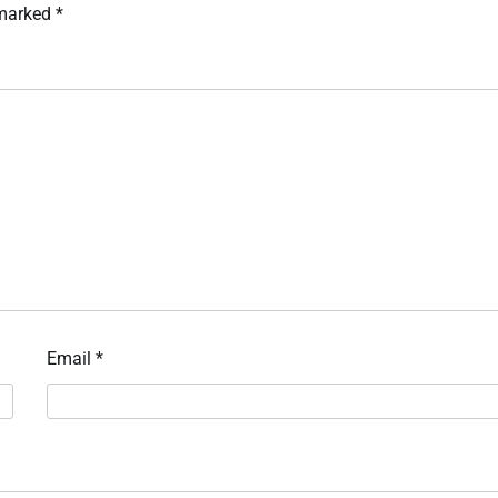
 marked
*
Email
*