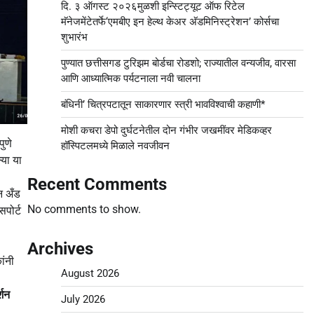
दि. ३ ऑगस्ट २०२६मुळशी इन्स्टिट्यूट ऑफ रिटेल
मॅनेजमेंटेतर्फे‘एमबीए इन हेल्थ केअर अ‍ॅडमिनिस्ट्रेशन’ कोर्सचा
शुभारंभ
पुण्यात छत्तीसगड टुरिझम बोर्डचा रोडशो; राज्यातील वन्यजीव, वारसा
आणि आध्यात्मिक पर्यटनाला नवी चालना
बंधिनी’ चित्रपटातून साकारणार स्त्री भावविश्वाची कहाणी*
मोशी कचरा डेपो दुर्घटनेतील दोन गंभीर जखमींवर मेडिकव्हर
ुणे
हॉस्पिटलमध्ये मिळाले नवजीवन
या या
Recent Comments
न अँड
No comments to show.
पोर्ट
Archives
ांनी
August 2026
्शन
July 2026