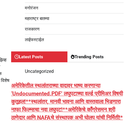
मनोरंजन
महाराष्ट्र बातम्या
राजकारण
लाईफस्टाईल
Latest Posts
Trending Posts
झिव्ह
न
Uncategorized
क
 विशेष
अमेरिकेतील स्थलांतराच्या वादावर भाष्य करणाऱ्या
‘Undocumented.PDF’ लघुपटाच्या वर्ल्ड प्रीमिअर विषयी
कुतूहल!**स्थलांतर, मानवी भावना आणि वास्तवाला भिडणारा
नाफा फिल्म्सचा नवा लघुपट!**अमेरिकेचे काँग्रेसमन श्री
ठाणेदार आणि NAFAचे संस्थापक अभी घोलप यांची निर्मिती!*