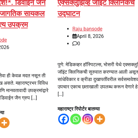
ेश!*. डिवाईन जैन
एक्सक्लुझिव्ह जॉइंट क्लिनिकचे
चा जागतिक सायकल
उद्घाटन
ुत्य उपक्रम
Raju bansode
April 8, 2026
ode
0
2026
पुणे: मेडिकव्हर हॉस्पिटल्स, भोसरी येथे एक्सक्लु
जॉइंट क्लिनिकची सुरुवात करण्यात आली असू
जसेवा ही केवळ मदत नसून ती
सांधेविकार व क्रीडा दुखापतींवरील सर्वसमावेश
असते. महाराष्ट्रभर विविध
उपचार एकाच छताखाली उपलब्ध करून देणारे हे
ि मानवतावादी उपक्रमांद्वारे
[…]
 डिवाईन जैन ग्रुप […]
महाराष्ट्र रिपोर्टर बातम्या
्या