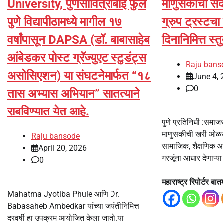
University, पुणेसावित्रीबाई फुले
माणुसकीचा संद
पुणे विद्यापीठामध्ये मागील १७
ग्रुप ट्रस्ट
वर्षांपासून DAPSA (डॉ. बाबासाहेब
दिनानिमित्त स्त
आंबेडकर पोस्ट ग्रॅज्युएट स्टुडंट्स
Raju bans
असोसिएशन) या संघटनेमार्फत “१८
June 4, 
0
तास अभ्यास अभियान” सातत्याने
राबविण्यात येत आहे.
पुणे प्रतिनिधी :समा
माणुसकीची खरी ओळख 
Raju bansode
सामाजिक, शैक्षणिक आण
April 20, 2026
गरजूंना आधार देणाऱ्या
0
महाराष्ट्र रिपोर्टर बातम
Mahatma Jyotiba Phule आणि Dr.
Babasaheb Ambedkar यांच्या जयंतीनिमित्त
दरवर्षी हा उपक्रम आयोजित केला जातो.या