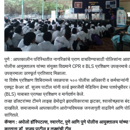
पुणे : आपत्कालीन परिस्थितीत नागरिकांचे प्राण वाचविण्यासाठी पोलिसांना आवश्य
पोलीस आयुक्तालय यांच्या संयुक्त विद्यमाने CPR व BLS प्रशिक्षण उपक्रमा
उपक्रमाला उत्स्फूर्त प्रतिसाद मिळाला.
या विशेष प्रशिक्षण शिबिरामध्ये जवळपास ५०० पोलीस अधिकारी व कर्मचाऱ्यांनी
एक्यूट केअर डॉ. सुजय पाटील यांनी वर्ल्ड इमरजेंसी मेडिसिन डेच्या पार्श
(BLS) याबाबत प्रत्यक्ष प्रशिक्षण व मार्गदर्शन केले.
तज्ज्ञ डॉक्टरांच्या टीमने लाइव्ह डेमोद्वारे हृदयविकाराचा झटका, श्वासोच्छ्वास
दाखविले. समाजामध्ये आपत्कालीन आरोग्यविषयक जनजागृती वाढविणे आणि पोलिस
सांगितले.
कॅप्शन : अपोलो हॉस्पिटल्स, स्वारगेट, पुणे आणि पुणे पोलीस आयुक्तालय यांच्या
करताना डॉ. सुजय पाटील व तज्ज्ञांची टीम.