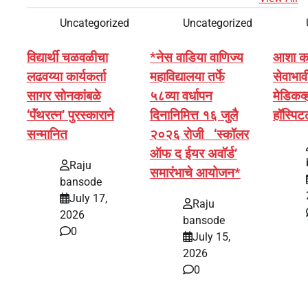
Uncategorized
Uncategorized
विद्यार्थी चळवळीचा
*नेस वाडिया वाणिज्य
आशा कार्
लढवय्या कार्यकर्ता
महाविद्यालया तर्फे
सेवाभावी
सागर सोनकांबळे
५८व्या वर्धापन
मेडिकव्
‘पॅंथरत्न’ पुरस्काराने
दिनानिमित्त १६ जुलै
हॉस्पि
सन्मानित
२०२६ रोजी ‘स्कॉलर
ऑफ द ईयर अवॉर्ड’
Raju
समारंभाचे आयोजन*
bansode
July 17,
Raju
2026
bansode
0
July 15,
2026
0