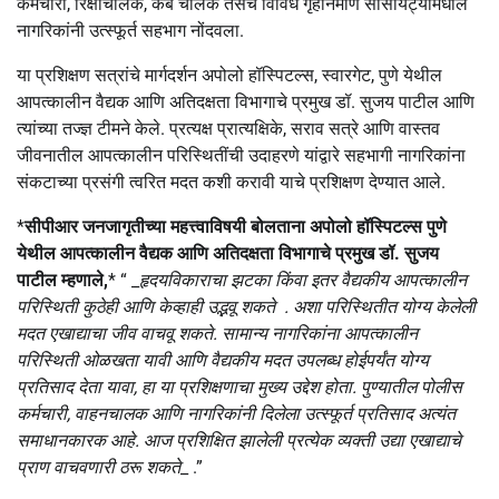
कर्मचारी, रिक्षाचालक, कॅब चालक तसेच विविध गृहनिर्माण सोसायट्यांमधील
नागरिकांनी उत्स्फूर्त सहभाग नोंदवला.
या प्रशिक्षण सत्रांचे मार्गदर्शन अपोलो हॉस्पिटल्स, स्वारगेट, पुणे येथील
आपत्कालीन वैद्यक आणि अतिदक्षता विभागाचे प्रमुख डॉ. सुजय पाटील आणि
त्यांच्या तज्ज्ञ टीमने केले. प्रत्यक्ष प्रात्यक्षिके, सराव सत्रे आणि वास्तव
जीवनातील आपत्कालीन परिस्थितींची उदाहरणे यांद्वारे सहभागी नागरिकांना
संकटाच्या प्रसंगी त्वरित मदत कशी करावी याचे प्रशिक्षण देण्यात आले.
*
सीपीआर जनजागृतीच्या महत्त्वाविषयी बोलताना अपोलो हॉस्पिटल्स पुणे
येथील आपत्कालीन वैद्यक आणि अतिदक्षता विभागाचे प्रमुख डॉ. सुजय
पाटील म्हणाले,
* “ _
हृदयविकाराचा झटका किंवा इतर वैद्यकीय आपत्कालीन
परिस्थिती कुठेही आणि केव्हाही उद्भवू शकते . अशा परिस्थितीत योग्य केलेली
मदत एखाद्याचा जीव वाचवू शकते. सामान्य नागरिकांना आपत्कालीन
परिस्थिती ओळखता यावी आणि वैद्यकीय मदत उपलब्ध होईपर्यंत योग्य
प्रतिसाद देता यावा, हा या प्रशिक्षणाचा मुख्य उद्देश होता. पुण्यातील पोलीस
कर्मचारी, वाहनचालक आणि नागरिकांनी दिलेला उत्स्फूर्त प्रतिसाद अत्यंत
समाधानकारक आहे. आज प्रशिक्षित झालेली प्रत्येक व्यक्ती उद्या एखाद्याचे
प्राण वाचवणारी ठरू शकते
_ .”