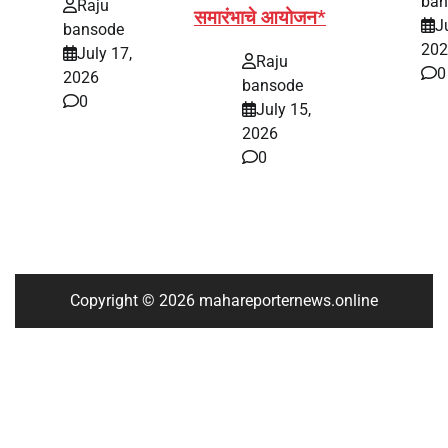
ban
Raju
समारंभाचे आयोजन*
J
bansode
202
July 17,
Raju
0
2026
bansode
0
July 15,
2026
0
Copyright © 2026 mahareporternews.online