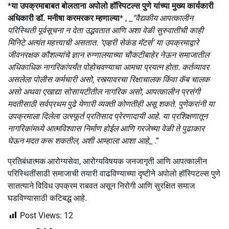
*
या उपक्रमाबाबत बोलताना अपोलो हॉस्पिटल्स पुणे यांच्या मुख्य कार्यकारी
अधिकारी डॉ. मनीषा करमरकर म्हणाल्या
* , _
“वैद्यकीय आपत्कालीन
परिस्थिती पूर्वसूचना न देता उद्भवतात आणि अशा वेळी सुरुवातीची काही
मिनिटे अत्यंत महत्त्वाची असतात. ‘एव्हरी सेकंड मॅटर्स’ या उपक्रमाद्वारे
जीवनरक्षक कौशल्यांचे ज्ञान रुग्णालयाच्या चौकटीबाहेर नेऊन समाजातील
अधिकाधिक नागरिकांपर्यंत पोहोचवण्याचा आमचा प्रयत्न होता. कर्तव्यावर
असलेला पोलीस कर्मचारी असो, रस्त्यावरचा रिक्षाचालक किंवा कॅब चालक
असो अथवा एखाद्या सोसायटीतील नागरिक असो, आपत्कालीन प्रसंगी
मदतीसाठी सर्वप्रथम पुढे येणारी व्यक्ती कोणतीही असू शकते. पुणेकरांनी या
उपक्रमाला दिलेला उत्स्फूर्त प्रतिसाद प्रेरणादायी आहे. या प्रशिक्षणातून
नागरिकांमध्ये आत्मविश्वास निर्माण होईल आणि गरजेच्या वेळी ते पुढाकार
घेऊन मदत करू शकतील, अशी आम्हाला आशा आहे
_ .”
प्रतिबंधात्मक आरोग्यसेवा, आरोग्यविषयक जनजागृती आणि आपत्कालीन
परिस्थितींसाठी समाजाची तयारी वाढविण्याच्या दृष्टीने अपोलो हॉस्पिटल्स पुणे
सातत्याने विविध उपक्रम राबवत असून निरोगी आणि सुरक्षित समाज
घडविण्यासाठी कटिबद्ध आहे.
Post Views:
12