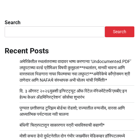
Search
Search
Recent Posts
अमेरिकेतील स्थलांतराच्या वादावर भाष्य करणाऱ्या ‘Undocumented.PDF’
लघुपटाच्या वर्ल्ड प्रीमिअर विषयी कुतूहल!**स्थलांतर, मानवी भावना आणि
वास्तवाला भिडणारा नाफा फिल्म्सचा नवा लघुपट!**अमेरिकेचे काँग्रेसमन श्री
ठाणेदार आणि NAFAचे संस्थापक अभी घोलप यांची निर्मिती!*
दि. ३ ऑगस्ट २०२६मुळशी इन्स्टिट्यूट ऑफ रिटेल मॅनेजमेंटेतर्फे‘एमबीए इन
हेल्थ केअर अ‍ॅडमिनिस्ट्रेशन’ कोर्सचा शुभारंभ
पुण्यात छत्तीसगड टुरिझम बोर्डचा रोडशो; राज्यातील वन्यजीव, वारसा आणि
आध्यात्मिक पर्यटनाला नवी चालना
बंधिनी’ चित्रपटातून साकारणार स्त्री भावविश्वाची कहाणी*
मोशी कचरा डेपो दुर्घटनेतील दोन गंभीर जखमींवर मेडिकव्हर हॉस्पिटलमध्ये