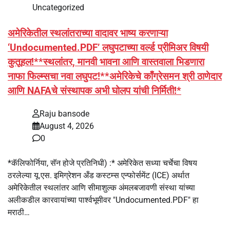
Uncategorized
अमेरिकेतील स्थलांतराच्या वादावर भाष्य करणाऱ्या
‘Undocumented.PDF’ लघुपटाच्या वर्ल्ड प्रीमिअर विषयी
कुतूहल!**स्थलांतर, मानवी भावना आणि वास्तवाला भिडणारा
नाफा फिल्म्सचा नवा लघुपट!**अमेरिकेचे काँग्रेसमन श्री ठाणेदार
आणि NAFAचे संस्थापक अभी घोलप यांची निर्मिती!*
Raju bansode
August 4, 2026
0
*कॅलिफोर्निया, सॅन होजे प्रतिनिधी) :* अमेरिकेत सध्या चर्चेचा विषय
ठरलेल्या यू.एस. इमिग्रेशन अँड कस्टम्स एन्फोर्समेंट (ICE) अर्थात
अमेरिकेतील स्थलांतर आणि सीमाशुल्क अंमलबजावणी संस्था यांच्या
अलीकडील कारवायांच्या पार्श्वभूमीवर "Undocumented.PDF" हा
मराठी…