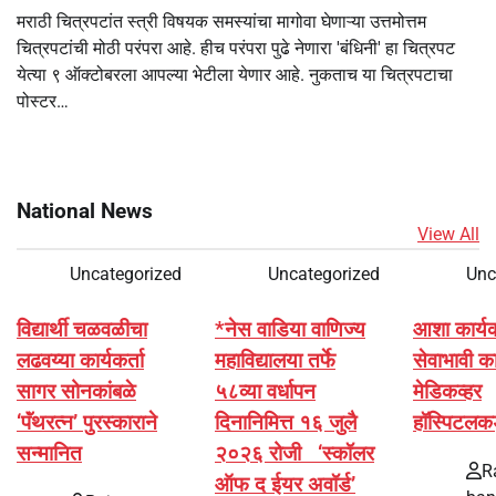
मराठी चित्रपटांत स्त्री विषयक समस्यांचा मागोवा घेणाऱ्या उत्तमोत्तम
चित्रपटांची मोठी परंपरा आहे. हीच परंपरा पुढे नेणारा 'बंधिनी' हा चित्रपट
येत्या ९ ऑक्टोबरला आपल्या भेटीला येणार आहे. नुकताच या चित्रपटाचा
पोस्टर…
National News
View All
Uncategorized
Uncategorized
Unc
विद्यार्थी चळवळीचा
*नेस वाडिया वाणिज्य
आशा कार्यकर्
लढवय्या कार्यकर्ता
महाविद्यालया तर्फे
सेवाभावी का
सागर सोनकांबळे
५८व्या वर्धापन
मेडिकव्हर
‘पॅंथरत्न’ पुरस्काराने
दिनानिमित्त १६ जुलै
हॉस्पिटलक
सन्मानित
२०२६ रोजी ‘स्कॉलर
R
ऑफ द ईयर अवॉर्ड’