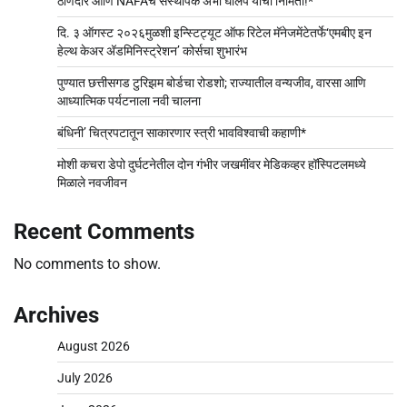
ठाणेदार आणि NAFAचे संस्थापक अभी घोलप यांची निर्मिती!*
दि. ३ ऑगस्ट २०२६मुळशी इन्स्टिट्यूट ऑफ रिटेल मॅनेजमेंटेतर्फे‘एमबीए इन
हेल्थ केअर अ‍ॅडमिनिस्ट्रेशन’ कोर्सचा शुभारंभ
पुण्यात छत्तीसगड टुरिझम बोर्डचा रोडशो; राज्यातील वन्यजीव, वारसा आणि
आध्यात्मिक पर्यटनाला नवी चालना
बंधिनी’ चित्रपटातून साकारणार स्त्री भावविश्वाची कहाणी*
मोशी कचरा डेपो दुर्घटनेतील दोन गंभीर जखमींवर मेडिकव्हर हॉस्पिटलमध्ये
मिळाले नवजीवन
Recent Comments
No comments to show.
Archives
August 2026
July 2026