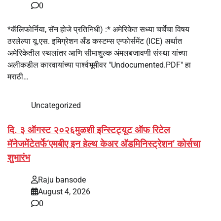
0
*कॅलिफोर्निया, सॅन होजे प्रतिनिधी) :* अमेरिकेत सध्या चर्चेचा विषय
ठरलेल्या यू.एस. इमिग्रेशन अँड कस्टम्स एन्फोर्समेंट (ICE) अर्थात
अमेरिकेतील स्थलांतर आणि सीमाशुल्क अंमलबजावणी संस्था यांच्या
अलीकडील कारवायांच्या पार्श्वभूमीवर "Undocumented.PDF" हा
मराठी…
Uncategorized
दि. ३ ऑगस्ट २०२६मुळशी इन्स्टिट्यूट ऑफ रिटेल
मॅनेजमेंटेतर्फे‘एमबीए इन हेल्थ केअर अ‍ॅडमिनिस्ट्रेशन’ कोर्सचा
शुभारंभ
Raju bansode
August 4, 2026
0