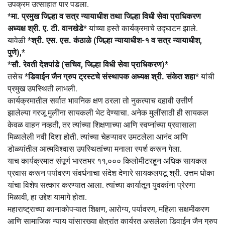
उपक्रम उत्साहात पार पडला.
*
मा. प्रमुख जिल्हा व सत्र न्यायाधीश तथा जिल्हा विधी सेवा प्राधिकरण
अध्यक्ष श्री. ए. टी. वानखेडे
* यांच्या हस्ते कार्यक्रमाचे उद्घाटन झाले.
यावेळी *
श्री. एस. एस. कंठाळे (जिल्हा न्यायाधीश-१ व सत्र न्यायाधीश,
पुणे),
*
*
सौ. रेवती देशपांडे (सचिव, जिल्हा विधी सेवा प्राधिकरण)
*
तसेच *
डिवाईन जैन ग्रुप ट्रस्टचे संस्थापक अध्यक्ष श्री. संकेत शहा
* यांची
प्रमुख उपस्थिती लाभली.
कार्यक्रमातील सर्वात भावनिक क्षण ठरला तो नुकत्याच दहावी उत्तीर्ण
झालेल्या गरजू मुलींना सायकली भेट देण्याचा. अनेक मुलींसाठी ही सायकल
केवळ वाहन नव्हती, तर त्यांच्या शिक्षणाच्या आणि स्वप्नांच्या प्रवासाला
मिळालेली नवी दिशा होती. त्यांच्या चेहऱ्यावर उमटलेला आनंद आणि
डोळ्यांतील आत्मविश्वास उपस्थितांच्या मनाला स्पर्श करून गेला.
याच कार्यक्रमात संपूर्ण भारतभर ११,००० किलोमीटरहून अधिक सायकल
प्रवास करून पर्यावरण संवर्धनाचा संदेश देणारे सायकलपटू श्री. उत्तम धोका
यांचा विशेष सत्कार करण्यात आला. त्यांच्या कार्यातून युवकांना प्रेरणा
मिळावी, हा उद्देश यामागे होता.
महाराष्ट्राच्या कानाकोपऱ्यात शिक्षण, आरोग्य, पर्यावरण, महिला सक्षमीकरण
आणि सामाजिक न्याय यांसारख्या क्षेत्रांत कार्यरत असलेला डिवाईन जैन ग्रुप