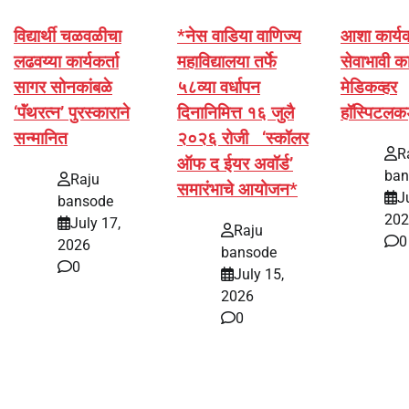
विद्यार्थी चळवळीचा
*नेस वाडिया वाणिज्य
आशा कार्यकर्
लढवय्या कार्यकर्ता
महाविद्यालया तर्फे
सेवाभावी का
सागर सोनकांबळे
५८व्या वर्धापन
मेडिकव्हर
‘पॅंथरत्न’ पुरस्काराने
दिनानिमित्त १६ जुलै
हॉस्पिटलक
सन्मानित
२०२६ रोजी ‘स्कॉलर
R
ऑफ द ईयर अवॉर्ड’
ban
Raju
समारंभाचे आयोजन*
J
bansode
202
July 17,
Raju
0
2026
bansode
0
July 15,
2026
0