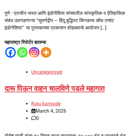
पुणे : प्राचीन भारत आणि इंडोनेशिया यांच्यातील सांस्कृतिक व ऐतिहासिक
संबंध उलगडणाऱ्या “सुवर्णद्वीप – हिंदू बुद्धिस्ट किंगडम्स ऑफ एन्शंट
इंडोनेशिया” या पुस्तकाच्या प्रकाशन सोहळ्याचे आयोजन […]
महाराष्ट्र रिपोर्टर बातम्या
Uncategorized
दारू पिऊन वाहन चालविणे पडले महागात
Raju bansode
March 4, 2026
0
योगेश माळी यांना १५ दिवस साधा कारावास :१०,५०० दंड न भरल्याने थेट