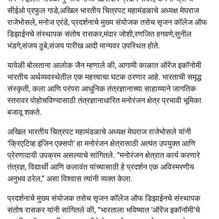
सीईओ प्रफुल गाडे,अखिल भारतीय चित्रपट महामंडळाचे अध्यक्ष मेघराज
राजेभोसले, मनोज एरंडे, प्रदर्शनाचे मुख्य संयोजक तसेच सृजन कॉलेज ऑफ
डिझाईनचे संस्थापक संतोष रासकर,मंदार जोशी,रणजित हगवणे,सुनील
भंडगे,संजय ठुबे,संजय पारीख आदी मान्यवर उपस्थित होते.
यावेळी बोलताना आलोक जैन म्हणाले की, आगामी काळात ऑरेंज इकॉनोमी
भारतीय अर्थव्यवस्थेतील एक महत्त्वाचा घटक ठरणार आहे. भारताची समृद्ध
संस्कृती, कला आणि परंपरा आधुनिक तंत्रज्ञानाच्या साहाय्याने जागतिक
स्तरावर पोहोचविण्यासाठी तंत्रज्ञानाधारित मनोरंजन क्षेत्र प्रभावी भूमिका
बजावू शकते.
अखिल भारतीय चित्रपट महामंडळाचे अध्यक्ष मेघराज राजेभोसले यांनी
‘क्रिएटिव्ह इंजिन एक्सपो’ हा मनोरंजन क्षेत्रासाठी अत्यंत उपयुक्त आणि
प्रेरणादायी उपक्रम असल्याचे सांगितले. “मनोरंजन क्षेत्रात कार्य करणारे
तंत्रज्ञ, विद्यार्थी आणि कलावंत यांच्यासाठी हे प्रदर्शन एक अविस्मरणीय
अनुभव ठरेल,” असा विश्वास त्यांनी व्यक्त केला.
प्रदर्शनाचे मुख्य संयोजक तसेच सृजन कॉलेज ऑफ डिझाईनचे संस्थापक
संतोष रासकर यांनी सांगितले की, “भारताला भविष्यात ‘ऑरेंज इकॉनॉमी’चे