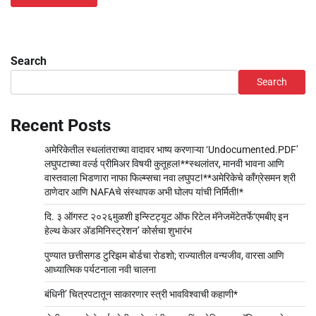
Search
Search
Recent Posts
अमेरिकेतील स्थलांतराच्या वादावर भाष्य करणाऱ्या ‘Undocumented.PDF’
लघुपटाच्या वर्ल्ड प्रीमिअर विषयी कुतूहल!**स्थलांतर, मानवी भावना आणि
वास्तवाला भिडणारा नाफा फिल्म्सचा नवा लघुपट!**अमेरिकेचे काँग्रेसमन श्री
ठाणेदार आणि NAFAचे संस्थापक अभी घोलप यांची निर्मिती!*
दि. ३ ऑगस्ट २०२६मुळशी इन्स्टिट्यूट ऑफ रिटेल मॅनेजमेंटेतर्फे‘एमबीए इन
हेल्थ केअर अ‍ॅडमिनिस्ट्रेशन’ कोर्सचा शुभारंभ
पुण्यात छत्तीसगड टुरिझम बोर्डचा रोडशो; राज्यातील वन्यजीव, वारसा आणि
आध्यात्मिक पर्यटनाला नवी चालना
बंधिनी’ चित्रपटातून साकारणार स्त्री भावविश्वाची कहाणी*