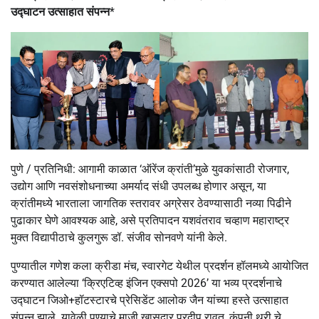
उद्घाटन उत्साहात संपन्न
*
पुणे / प्रतिनिधी: आगामी काळात ‘ऑरेंज क्रांती’मुळे युवकांसाठी रोजगार,
उद्योग आणि नवसंशोधनाच्या अमर्याद संधी उपलब्ध होणार असून, या
क्रांतीमध्ये भारताला जागतिक स्तरावर अग्रेसर ठेवण्यासाठी नव्या पिढीने
पुढाकार घेणे आवश्यक आहे, असे प्रतिपादन यशवंतराव चव्हाण महाराष्ट्र
मुक्त विद्यापीठाचे कुलगुरू डॉ. संजीव सोनवणे यांनी केले.
पुण्यातील गणेश कला क्रीडा मंच, स्वारगेट येथील प्रदर्शन हॉलमध्ये आयोजित
करण्यात आलेल्या ‘क्रिएटिव्ह इंजिन एक्सपो 2026’ या भव्य प्रदर्शनाचे
उद्घाटन जिओ+हॉटस्टारचे प्रेसिडेंट आलोक जैन यांच्या हस्ते उत्साहात
संपन्न झाले. यावेळी पुण्याचे माजी खासदार प्रदीप रावत, कंपनी थ्री चे