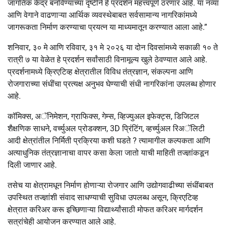
जागतिक केंद्र बनविण्याच्या दृष्टीने हे प्रदर्शन महत्त्वपूर्ण ठरणार आहे. या नव्या
आणि वेगाने वाढणाऱ्या आर्थिक व्यवस्थेबाबत सर्वसामान्य नागरिकांमध्ये
जागरूकता निर्माण करण्याचा प्रयत्न या माध्यमातून करण्यात आला आहे.”
शनिवार, ३० मे आणि रविवार, ३१ मे २०२६ या दोन दिवसांमध्ये सकाळी १० ते
रात्री ७ या वेळेत हे प्रदर्शन सर्वांसाठी विनामूल्य खुले ठेवण्यात आले आहे.
प्रदर्शनामध्ये क्रिएटिव्ह क्षेत्रातील विविध तंत्रज्ञान, संकल्पना आणि
रोजगाराच्या संधींचा प्रत्यक्ष अनुभव घेण्याची संधी नागरिकांना उपलब्ध होणार
आहे.
कॉमिक्स, अॅनिमेशन, ग्राफिक्स, गेम्स, व्हिज्युअल इफेक्ट्स, डिजिटल
शैक्षणिक साधने, वर्च्युअल प्रोडक्शन, 3D प्रिंटिंग, व्हर्च्युअल रिअॅलिटी
आदी क्षेत्रांतील निर्मिती प्रक्रिया कशी घडते ? त्यामागील कल्पकता आणि
अत्याधुनिक तंत्रज्ञानाचा वापर कसा केला जातो याची माहिती तज्ज्ञांकडून
दिली जाणार आहे.
तसेच या क्षेत्रामधून निर्माण होणाऱ्या रोजगार आणि उद्योगवाढीच्या संधींबाबत
उपस्थित तज्ज्ञांशी संवाद साधण्याची सुविधा उपलब्ध असून, क्रिएटिव्ह
क्षेत्रात करिअर करू इच्छिणाऱ्या विद्यार्थ्यांसाठी मोफत करिअर मार्गदर्शन
सत्रांचेही आयोजन करण्यात आले आहे.