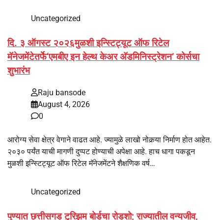
Uncategorized
दि. ३ ऑगस्ट २०२६मुळशी इन्स्टिट्यूट ऑफ रिटेल
मॅनेजमेंटेतर्फे‘एमबीए इन हेल्थ केअर अ‍ॅडमिनिस्ट्रेशन’ कोर्सचा
शुभारंभ
Raju bansode
August 4, 2026
0
आरोग्य सेवा क्षेत्र वेगाने वाढत आहे. ज्यामुळे लाखो नोकर्‍या निर्माण होत आहेत.
२०३० पर्यंत याची मागणी दुप्पट होण्याची अपेक्षा आहे. हाच धागा पकडून
मुळशी इन्स्टिट्यूट ऑफ रिटेल मॅनेजमेंटने शैक्षणिक वर्ष…
Uncategorized
पुण्यात छत्तीसगड टुरिझम बोर्डचा रोडशो; राज्यातील वन्यजीव,