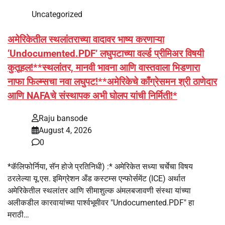
Uncategorized
अमेरिकेतील स्थलांतराच्या वादावर भाष्य करणाऱ्या
‘Undocumented.PDF’ लघुपटाच्या वर्ल्ड प्रीमिअर विषयी
कुतूहल!**स्थलांतर, मानवी भावना आणि वास्तवाला भिडणारा
नाफा फिल्म्सचा नवा लघुपट!**अमेरिकेचे काँग्रेसमन श्री ठाणेदार
आणि NAFAचे संस्थापक अभी घोलप यांची निर्मिती!*
Raju bansode
August 4, 2026
0
*कॅलिफोर्निया, सॅन होजे प्रतिनिधी) :* अमेरिकेत सध्या चर्चेचा विषय
ठरलेल्या यू.एस. इमिग्रेशन अँड कस्टम्स एन्फोर्समेंट (ICE) अर्थात
अमेरिकेतील स्थलांतर आणि सीमाशुल्क अंमलबजावणी संस्था यांच्या
अलीकडील कारवायांच्या पार्श्वभूमीवर "Undocumented.PDF" हा
मराठी…