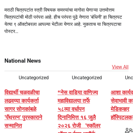
मराठी चित्रपटांत स्त्री विषयक समस्यांचा मागोवा घेणाऱ्या उत्तमोत्तम
चित्रपटांची मोठी परंपरा आहे. हीच परंपरा पुढे नेणारा 'बंधिनी' हा चित्रपट
येत्या ९ ऑक्टोबरला आपल्या भेटीला येणार आहे. नुकताच या चित्रपटाचा
पोस्टर…
National News
View All
Uncategorized
Uncategorized
Unc
विद्यार्थी चळवळीचा
*नेस वाडिया वाणिज्य
आशा कार्यकर्
लढवय्या कार्यकर्ता
महाविद्यालया तर्फे
सेवाभावी का
सागर सोनकांबळे
५८व्या वर्धापन
मेडिकव्हर
‘पॅंथरत्न’ पुरस्काराने
दिनानिमित्त १६ जुलै
हॉस्पिटलक
सन्मानित
२०२६ रोजी ‘स्कॉलर
R